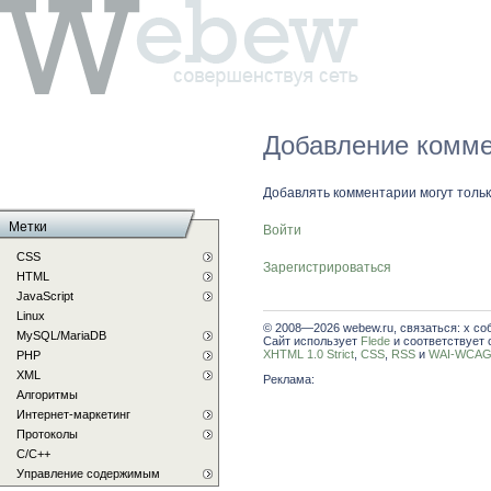
Добавление комме
Добавлять комментарии могут толь
Метки
Войти
CSS
Зарегистрироваться
HTML
JavaScript
Linux
© 2008—2026 webew.ru, связаться: x со
MySQL/MariaDB
Сайт использует
Flede
и соответствует 
XHTML 1.0 Strict
,
CSS
,
RSS
и
WAI-WCAG 
PHP
XML
Реклама:
Алгоритмы
Интернет-маркетинг
Протоколы
С/C++
Управление содержимым