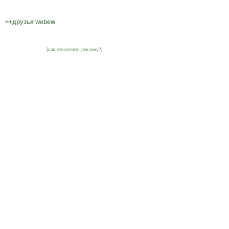
++друзья webew
[как отключить рекламу?]