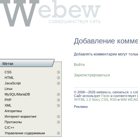
Добавление комме
Добавлять комментарии могут толь
Метки
Войти
CSS
Зарегистрироваться
HTML
JavaScript
Linux
© 2008—2026 webew.ru, связаться: x со
MySQL/MariaDB
Сайт использует
Flede
и соответствует 
XHTML 1.0 Strict
,
CSS
,
RSS
и
WAI-WCAG 
PHP
XML
Реклама:
Алгоритмы
Интернет-маркетинг
Протоколы
С/C++
Управление содержимым