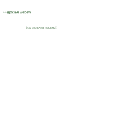
++друзья webew
[как отключить рекламу?]