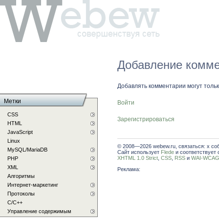
Добавление комме
Добавлять комментарии могут толь
Метки
Войти
CSS
Зарегистрироваться
HTML
JavaScript
Linux
© 2008—2026 webew.ru, связаться: x со
MySQL/MariaDB
Сайт использует
Flede
и соответствует 
XHTML 1.0 Strict
,
CSS
,
RSS
и
WAI-WCAG 
PHP
XML
Реклама:
Алгоритмы
Интернет-маркетинг
Протоколы
С/C++
Управление содержимым