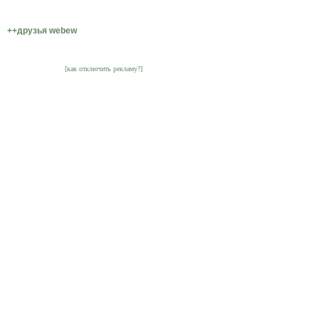
++друзья webew
[как отключить рекламу?]