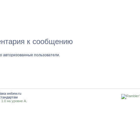
нтария к сообщению
ко авторизованные пользователи.
бака webew.ru
стандартам
1.0 на уровне A
.