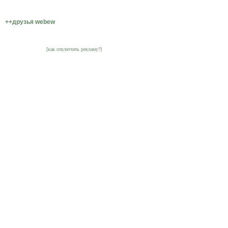
++друзья webew
[как отключить рекламу?]