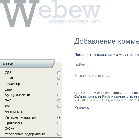
Добавление комме
Добавлять комментарии могут толь
Метки
Войти
CSS
Зарегистрироваться
HTML
JavaScript
Linux
© 2008—2026 webew.ru, связаться: x со
MySQL/MariaDB
Сайт использует
Flede
и соответствует 
XHTML 1.0 Strict
,
CSS
,
RSS
и
WAI-WCAG 
PHP
XML
Реклама:
Алгоритмы
Интернет-маркетинг
Протоколы
С/C++
Управление содержимым