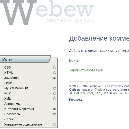
Добавление комме
Добавлять комментарии могут толь
Метки
Войти
CSS
Зарегистрироваться
HTML
JavaScript
Linux
© 2008—2026 webew.ru, связаться: x со
MySQL/MariaDB
Сайт использует
Flede
и соответствует 
XHTML 1.0 Strict
,
CSS
,
RSS
и
WAI-WCAG 
PHP
XML
Реклама:
Алгоритмы
Интернет-маркетинг
Протоколы
С/C++
Управление содержимым