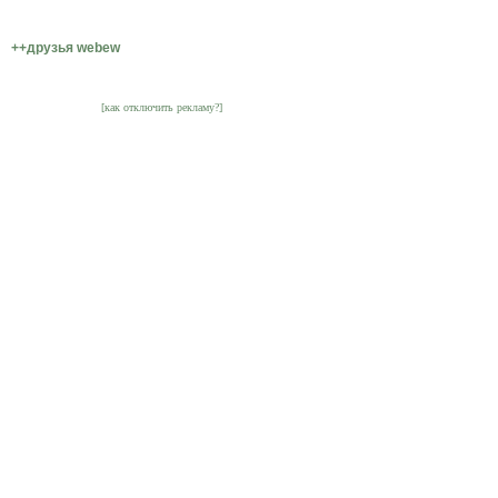
++друзья webew
[как отключить рекламу?]