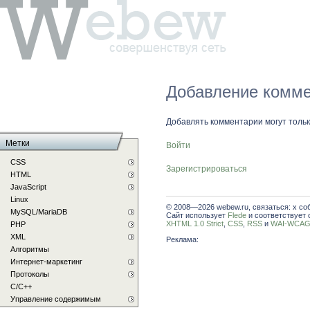
Добавление комме
Добавлять комментарии могут толь
Метки
Войти
CSS
Зарегистрироваться
HTML
JavaScript
Linux
© 2008—2026 webew.ru, связаться: x со
MySQL/MariaDB
Сайт использует
Flede
и соответствует 
XHTML 1.0 Strict
,
CSS
,
RSS
и
WAI-WCAG 
PHP
XML
Реклама:
Алгоритмы
Интернет-маркетинг
Протоколы
С/C++
Управление содержимым