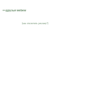
++друзья webew
[как отключить рекламу?]