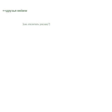
++друзья webew
[как отключить рекламу?]