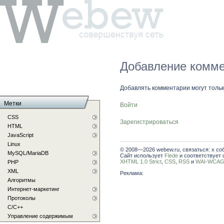
Добавление комме
Добавлять комментарии могут толь
Метки
Войти
CSS
Зарегистрироваться
HTML
JavaScript
Linux
© 2008—2026 webew.ru, связаться: x со
MySQL/MariaDB
Сайт использует
Flede
и соответствует 
XHTML 1.0 Strict
,
CSS
,
RSS
и
WAI-WCAG 
PHP
XML
Реклама:
Алгоритмы
Интернет-маркетинг
Протоколы
С/C++
Управление содержимым