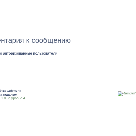
нтария к сообщению
ко авторизованные пользователи.
бака webew.ru
стандартам
1.0 на уровне A
.