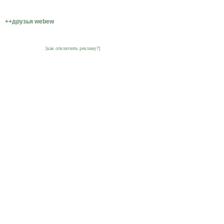
++друзья webew
[как отключить рекламу?]