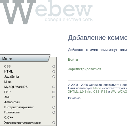
Добавление комме
Добавлять комментарии могут толь
Метки
Войти
CSS
Зарегистрироваться
HTML
JavaScript
Linux
© 2008—2026 webew.ru, связаться: x со
MySQL/MariaDB
Сайт использует
Flede
и соответствует 
XHTML 1.0 Strict
,
CSS
,
RSS
и
WAI-WCAG 
PHP
XML
Реклама:
Алгоритмы
Интернет-маркетинг
Протоколы
С/C++
Управление содержимым