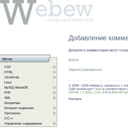
Добавление комме
Добавлять комментарии могут толь
Метки
Войти
CSS
Зарегистрироваться
HTML
JavaScript
Linux
© 2008—2026 webew.ru, связаться: x со
MySQL/MariaDB
Сайт использует
Flede
и соответствует 
XHTML 1.0 Strict
,
CSS
,
RSS
и
WAI-WCAG 
PHP
XML
Реклама:
Алгоритмы
Интернет-маркетинг
Протоколы
С/C++
Управление содержимым