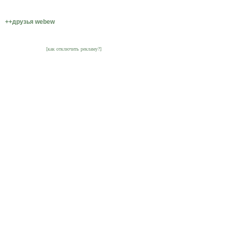
++друзья webew
[как отключить рекламу?]