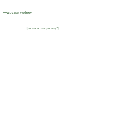
++друзья webew
[как отключить рекламу?]