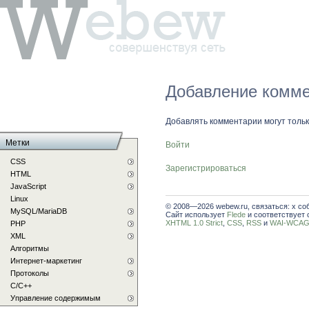
Добавление комме
Добавлять комментарии могут толь
Метки
Войти
CSS
Зарегистрироваться
HTML
JavaScript
Linux
© 2008—2026 webew.ru, связаться: x со
MySQL/MariaDB
Сайт использует
Flede
и соответствует 
XHTML 1.0 Strict
,
CSS
,
RSS
и
WAI-WCAG 
PHP
XML
Алгоритмы
Интернет-маркетинг
Протоколы
С/C++
Управление содержимым