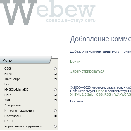
Добавление комме
Добавлять комментарии могут толь
Метки
Войти
CSS
Зарегистрироваться
HTML
JavaScript
Linux
© 2008—2026 webew.ru, связаться: x со
MySQL/MariaDB
Сайт использует
Flede
и соответствует 
XHTML 1.0 Strict
,
CSS
,
RSS
и
WAI-WCAG 
PHP
XML
Реклама:
Алгоритмы
Интернет-маркетинг
Протоколы
С/C++
Управление содержимым