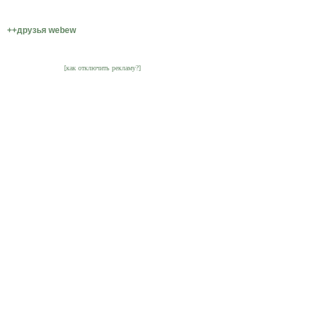
++друзья webew
[как отключить рекламу?]