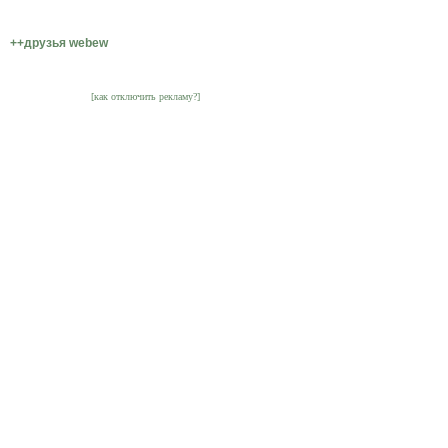
++друзья webew
[как отключить рекламу?]