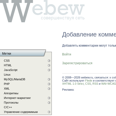
Добавление комме
Добавлять комментарии могут толь
Метки
Войти
CSS
Зарегистрироваться
HTML
JavaScript
Linux
© 2008—2026 webew.ru, связаться: x со
MySQL/MariaDB
Сайт использует
Flede
и соответствует 
XHTML 1.0 Strict
,
CSS
,
RSS
и
WAI-WCAG 
PHP
XML
Реклама:
Алгоритмы
Интернет-маркетинг
Протоколы
С/C++
Управление содержимым