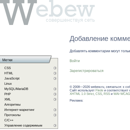
Добавление комме
Добавлять комментарии могут толь
Метки
Войти
CSS
Зарегистрироваться
HTML
JavaScript
Linux
© 2008—2026 webew.ru, связаться: x со
MySQL/MariaDB
Сайт использует
Flede
и соответствует 
XHTML 1.0 Strict
,
CSS
,
RSS
и
WAI-WCAG 
PHP
XML
Реклама:
Алгоритмы
Интернет-маркетинг
Протоколы
С/C++
Управление содержимым