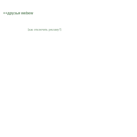
++друзья webew
[как отключить рекламу?]