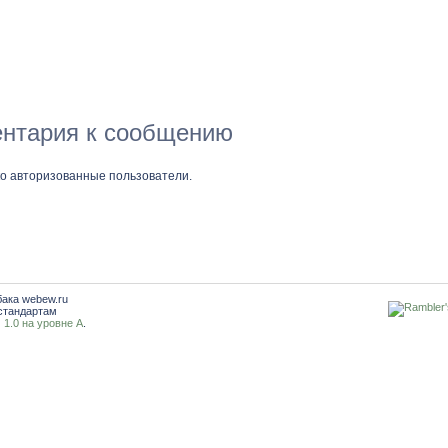
нтария к сообщению
ко авторизованные пользователи.
бака webew.ru
стандартам
1.0 на уровне A
.