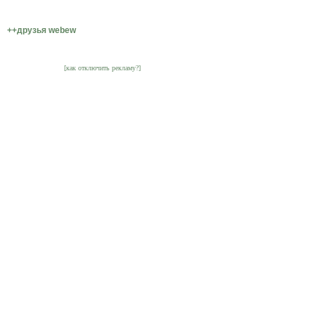
++друзья webew
[как отключить рекламу?]