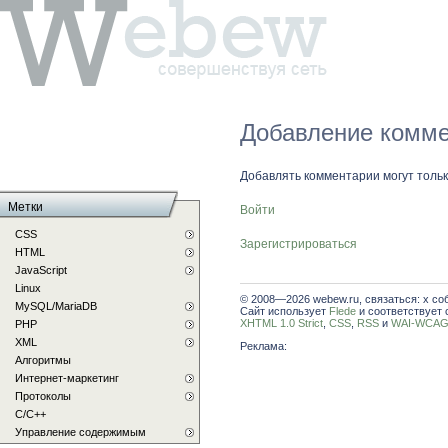
Добавление комме
Добавлять комментарии могут толь
Метки
Войти
CSS
Зарегистрироваться
HTML
JavaScript
Linux
© 2008—2026 webew.ru, связаться: x со
MySQL/MariaDB
Сайт использует
Flede
и соответствует 
XHTML 1.0 Strict
,
CSS
,
RSS
и
WAI-WCAG 
PHP
XML
Реклама:
Алгоритмы
Интернет-маркетинг
Протоколы
С/C++
Управление содержимым