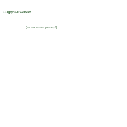
++друзья webew
[как отключить рекламу?]