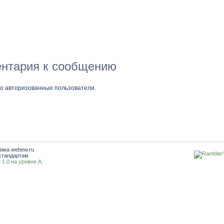
нтария к сообщению
ко авторизованные пользователи.
бака webew.ru
стандартам
1.0 на уровне A
.