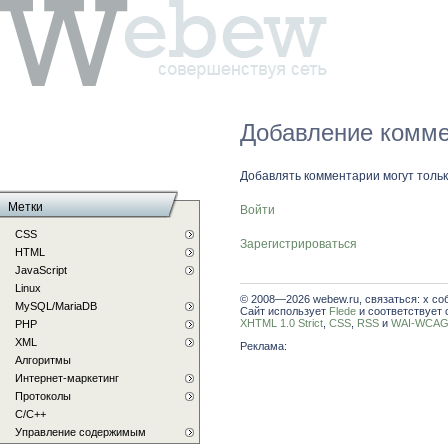
Добавление комме
Добавлять комментарии могут толь
Метки
Войти
CSS
Зарегистрироваться
HTML
JavaScript
Linux
© 2008—2026 webew.ru, связаться: x со
MySQL/MariaDB
Сайт использует
Flede
и соответствует 
XHTML 1.0 Strict
,
CSS
,
RSS
и
WAI-WCAG 
PHP
XML
Реклама:
Алгоритмы
Интернет-маркетинг
Протоколы
С/C++
Управление содержимым