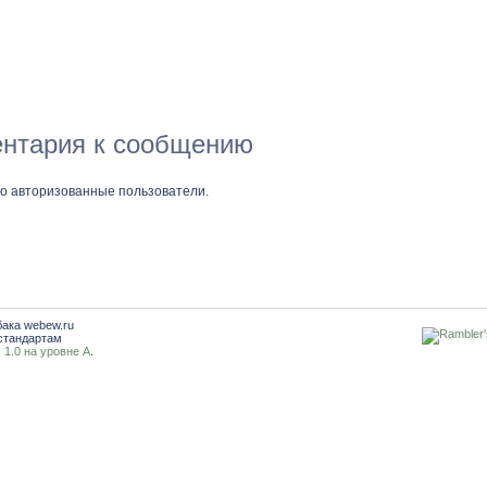
нтария к сообщению
ко авторизованные пользователи.
бака webew.ru
стандартам
1.0 на уровне A
.