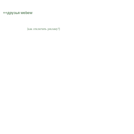
++друзья webew
[как отключить рекламу?]