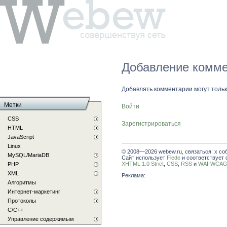
Добавление комме
Добавлять комментарии могут толь
Метки
Войти
CSS
Зарегистрироваться
HTML
JavaScript
Linux
© 2008—2026 webew.ru, связаться: x со
MySQL/MariaDB
Сайт использует
Flede
и соответствует 
XHTML 1.0 Strict
,
CSS
,
RSS
и
WAI-WCAG 
PHP
XML
Реклама:
Алгоритмы
Интернет-маркетинг
Протоколы
С/C++
Управление содержимым