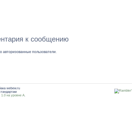
нтария к сообщению
ко авторизованные пользователи.
бака webew.ru
стандартам
1.0 на уровне A
.