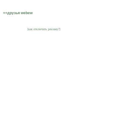
++друзья webew
[как отключить рекламу?]