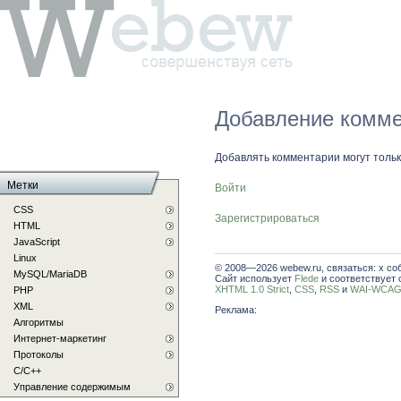
Добавление комме
Добавлять комментарии могут толь
Метки
Войти
CSS
Зарегистрироваться
HTML
JavaScript
Linux
© 2008—2026 webew.ru, связаться: x со
MySQL/MariaDB
Сайт использует
Flede
и соответствует 
XHTML 1.0 Strict
,
CSS
,
RSS
и
WAI-WCAG 
PHP
XML
Реклама:
Алгоритмы
Интернет-маркетинг
Протоколы
С/C++
Управление содержимым