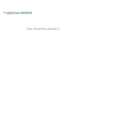
++друзья webew
[как отключить рекламу?]