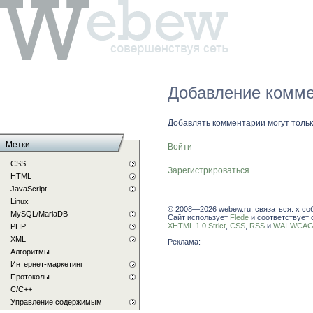
Добавление комме
Добавлять комментарии могут толь
Метки
Войти
CSS
Зарегистрироваться
HTML
JavaScript
Linux
© 2008—2026 webew.ru, связаться: x со
MySQL/MariaDB
Сайт использует
Flede
и соответствует 
XHTML 1.0 Strict
,
CSS
,
RSS
и
WAI-WCAG 
PHP
XML
Реклама:
Алгоритмы
Интернет-маркетинг
Протоколы
С/C++
Управление содержимым