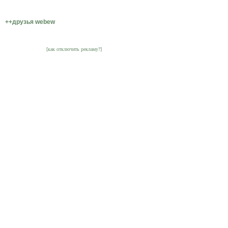
++друзья webew
[как отключить рекламу?]