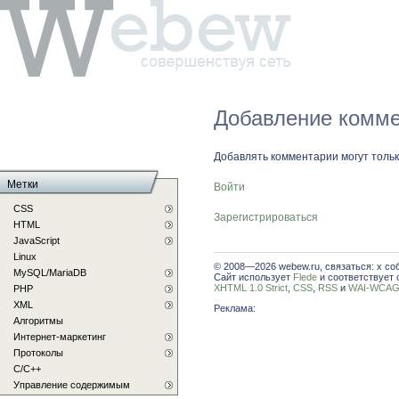
Добавление комме
Добавлять комментарии могут толь
Метки
Войти
CSS
Зарегистрироваться
HTML
JavaScript
Linux
© 2008—2026 webew.ru, связаться: x со
MySQL/MariaDB
Сайт использует
Flede
и соответствует 
XHTML 1.0 Strict
,
CSS
,
RSS
и
WAI-WCAG 
PHP
XML
Реклама:
Алгоритмы
Интернет-маркетинг
Протоколы
С/C++
Управление содержимым