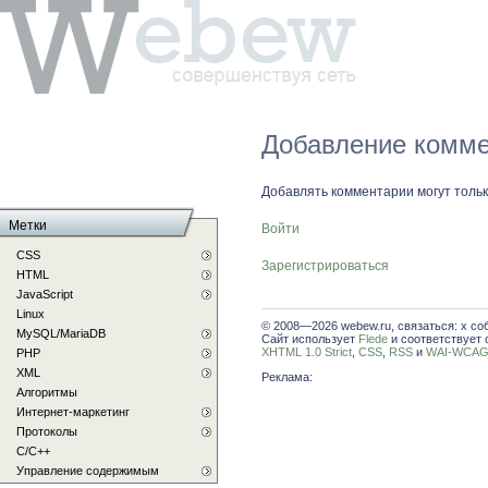
Добавление комме
Добавлять комментарии могут толь
Метки
Войти
CSS
Зарегистрироваться
HTML
JavaScript
Linux
© 2008—2026 webew.ru, связаться: x со
MySQL/MariaDB
Сайт использует
Flede
и соответствует 
XHTML 1.0 Strict
,
CSS
,
RSS
и
WAI-WCAG 
PHP
XML
Реклама:
Алгоритмы
Интернет-маркетинг
Протоколы
С/C++
Управление содержимым