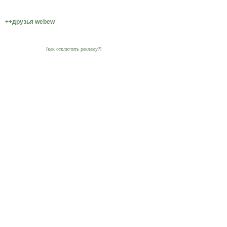
++друзья webew
[как отключить рекламу?]