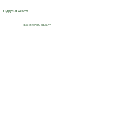
++друзья webew
[как отключить рекламу?]