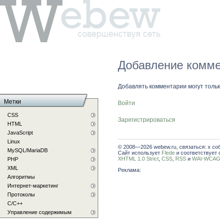
Добавление комме
Добавлять комментарии могут толь
Метки
Войти
CSS
Зарегистрироваться
HTML
JavaScript
Linux
© 2008—2026 webew.ru, связаться: x со
MySQL/MariaDB
Сайт использует
Flede
и соответствует 
XHTML 1.0 Strict
,
CSS
,
RSS
и
WAI-WCAG 
PHP
XML
Реклама:
Алгоритмы
Интернет-маркетинг
Протоколы
С/C++
Управление содержимым