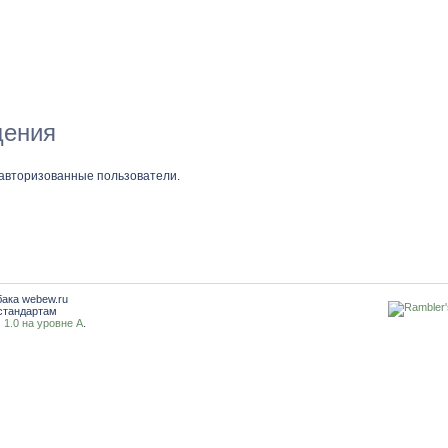
щения
 авторизованные пользователи.
бака webew.ru
стандартам
1.0 на уровне A
.