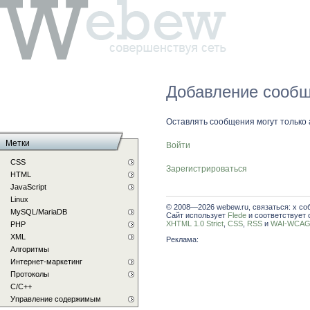
Добавление сооб
Оставлять сообщения могут только
Метки
Войти
CSS
Зарегистрироваться
HTML
JavaScript
Linux
© 2008—2026 webew.ru, связаться: x со
MySQL/MariaDB
Сайт использует
Flede
и соответствует 
XHTML 1.0 Strict
,
CSS
,
RSS
и
WAI-WCAG 
PHP
XML
Реклама:
Алгоритмы
Интернет-маркетинг
Протоколы
С/C++
Управление содержимым