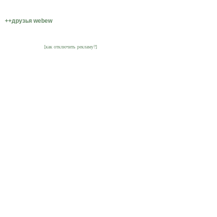
++друзья webew
[как отключить рекламу?]