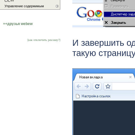
С/C++
Управление содержимым
++друзья webew
И завершить од
[как отключить рекламу?]
такую страниц