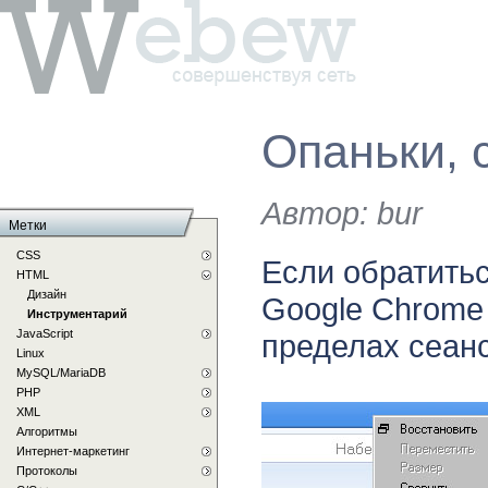
Опаньки, 
Автор:
bur
Метки
CSS
Если обратитьс
HTML
Дизайн
Google Chrome
Инструментарий
JavaScript
пределах сеанс
Linux
MySQL/MariaDB
PHP
XML
Алгоритмы
Интернет-маркетинг
Протоколы