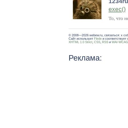
1234r
exec()
То, что н
© 2008—2026 webew.ru, связаться: x со
Сайт использует
Flede
и соответствует 
XHTML 1.0 Strict
,
CSS
,
RSS
и
WAI-WCAG 
Реклама: