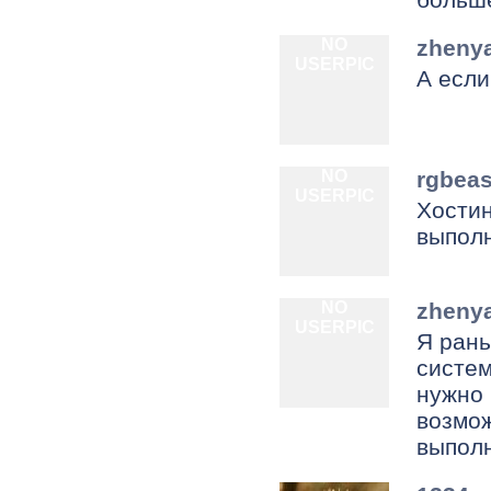
NO
zhenya
USERPIC
А если
NO
rgbeas
USERPIC
Хостин
выпол
NO
zhenya
USERPIC
Я рань
систем
нужно 
возмож
выпол