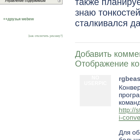
также планируе
Управление содержимым
знаю тонкостей
++друзья webew
сталкивался да
[как отключить рекламу?]
Добавить комме
Отображение к
NO
rgbeas
USERPIC
Конвер
програ
команд
http:/
i-conve
Для об
больше