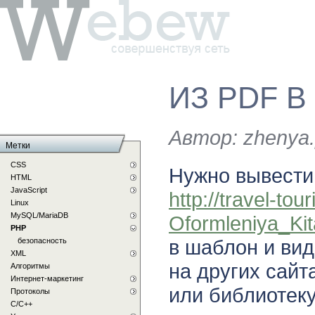
ИЗ PDF В
Автор:
zhenya.
Метки
CSS
Нужно вывести
HTML
JavaScript
http://travel-tour
Linux
MySQL/MariaDB
Oformleniya_Kita
PHP
в шаблон и вид
безопасность
XML
на других сайт
Алгоритмы
Интернет-маркетинг
или библиотек
Протоколы
С/C++