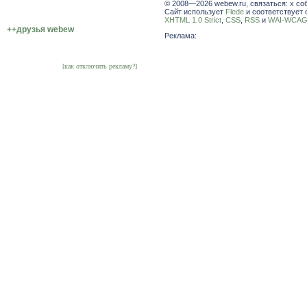
© 2008—2026 webew.ru, связаться: x со
Сайт использует
Flede
и соответствует 
XHTML 1.0 Strict
,
CSS
,
RSS
и
WAI-WCAG 
++друзья webew
Реклама:
[как отключить рекламу?]