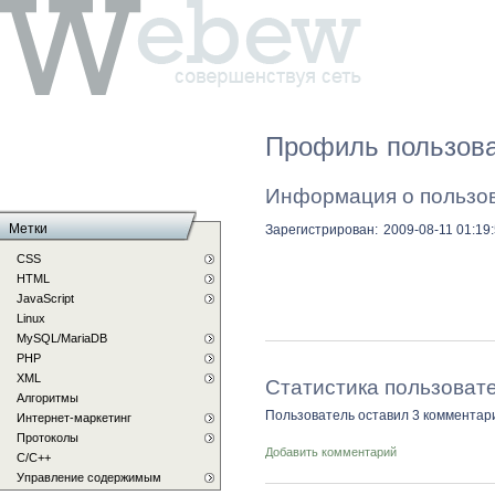
Профиль пользова
Информация о пользо
Метки
Зарегистрирован:
2009-08-11 01:19
CSS
HTML
JavaScript
Linux
MySQL/MariaDB
PHP
XML
Статистика пользоват
Алгоритмы
Пользователь оставил 3 комментар
Интернет-маркетинг
Протоколы
Добавить комментарий
С/C++
Управление содержимым