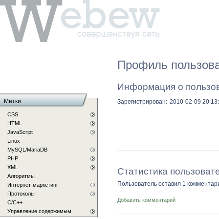
Профиль пользова
Информация о пользо
Метки
Зарегистрирован:
2010-02-09 20:13
CSS
HTML
JavaScript
Linux
MySQL/MariaDB
PHP
XML
Статистика пользоват
Алгоритмы
Пользователь оставил 1 комментар
Интернет-маркетинг
Протоколы
Добавить комментарий
С/C++
Управление содержимым