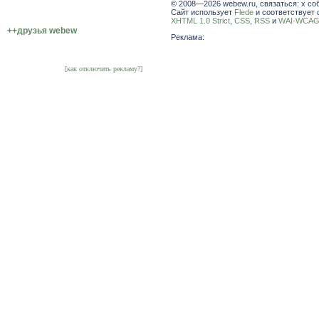
© 2008—2026 webew.ru, связаться: x со
Сайт использует
Flede
и соответствует 
XHTML 1.0 Strict
,
CSS
,
RSS
и
WAI-WCAG 
++друзья webew
Реклама:
[как отключить рекламу?]