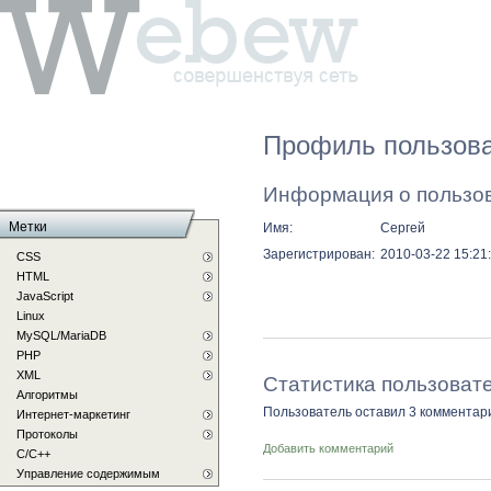
Профиль пользова
Информация о пользо
Метки
Имя:
Сергей
Зарегистрирован:
2010-03-22 15:21
CSS
HTML
JavaScript
Linux
MySQL/MariaDB
PHP
XML
Статистика пользоват
Алгоритмы
Пользователь оставил 3 комментар
Интернет-маркетинг
Протоколы
Добавить комментарий
С/C++
Управление содержимым