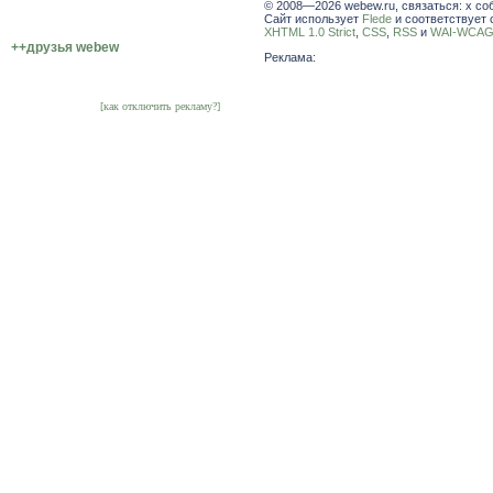
© 2008—2026 webew.ru, связаться: x со
Сайт использует
Flede
и соответствует 
XHTML 1.0 Strict
,
CSS
,
RSS
и
WAI-WCAG 
++друзья webew
Реклама:
[как отключить рекламу?]