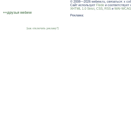
© 2008—2026 webew.ru, связаться: x со
Сайт использует
Flede
и соответствует 
XHTML 1.0 Strict
,
CSS
,
RSS
и
WAI-WCAG 
++друзья webew
Реклама:
[как отключить рекламу?]