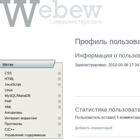
Профиль пользова
Информация о пользо
Метки
Зарегистрирован:
2010-05-06 17:34
CSS
HTML
JavaScript
Linux
MySQL/MariaDB
PHP
XML
Статистика пользоват
Алгоритмы
Пользователь оставил 5 комментар
Интернет-маркетинг
Протоколы
Добавить комментарий
С/C++
Управление содержимым