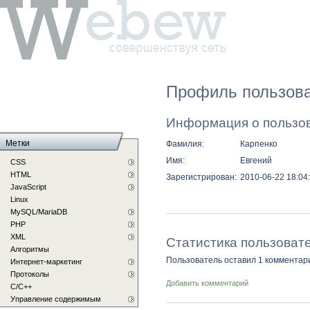
Профиль пользова
Информация о пользо
Метки
Фамилия:
Карпенко
Имя:
Евгений
CSS
HTML
Зарегистрирован:
2010-06-22 18:04
JavaScript
Linux
MySQL/MariaDB
PHP
XML
Статистика пользоват
Алгоритмы
Пользователь оставил 1 комментар
Интернет-маркетинг
Протоколы
Добавить комментарий
С/C++
Управление содержимым