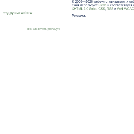
© 2008—2026 webew.ru, связаться: x со
Сайт использует
Flede
и соответствует 
XHTML 1.0 Strict
,
CSS
,
RSS
и
WAI-WCAG 
++друзья webew
Реклама:
[как отключить рекламу?]