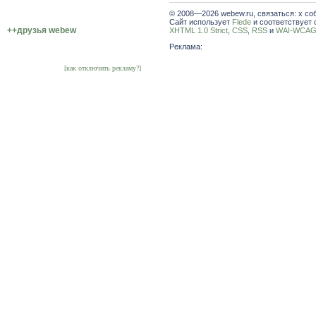
© 2008—2026 webew.ru, связаться: x со
Сайт использует
Flede
и соответствует 
++друзья webew
XHTML 1.0 Strict
,
CSS
,
RSS
и
WAI-WCAG 
Реклама:
[как отключить рекламу?]