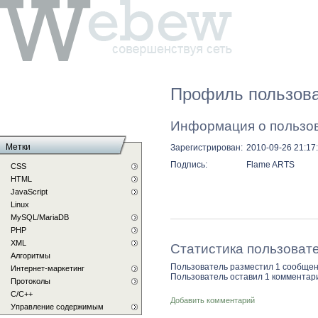
Профиль пользова
Информация о пользо
Метки
Зарегистрирован:
2010-09-26 21:17
Подпись:
Flame ARTS
CSS
HTML
JavaScript
Linux
MySQL/MariaDB
PHP
XML
Статистика пользоват
Алгоритмы
Пользователь разместил 1 сообщен
Интернет-маркетинг
Пользователь оставил 1 комментар
Протоколы
С/C++
Добавить комментарий
Управление содержимым