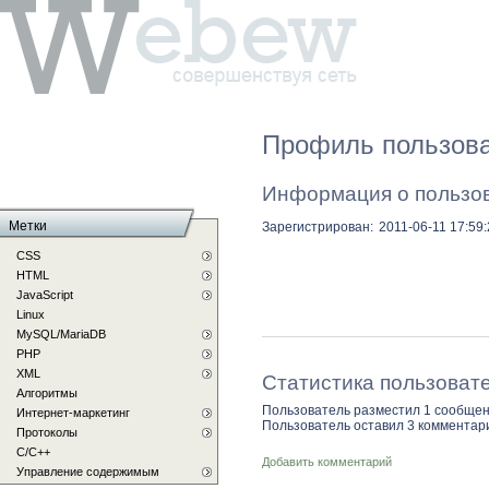
Профиль пользова
Информация о пользо
Метки
Зарегистрирован:
2011-06-11 17:59
CSS
HTML
JavaScript
Linux
MySQL/MariaDB
PHP
XML
Статистика пользоват
Алгоритмы
Пользователь разместил 1 сообщен
Интернет-маркетинг
Пользователь оставил 3 комментар
Протоколы
С/C++
Добавить комментарий
Управление содержимым