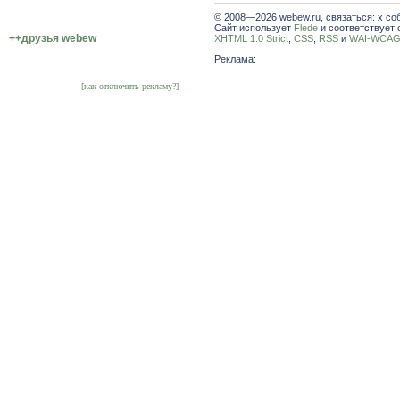
© 2008—2026 webew.ru, связаться: x со
Сайт использует
Flede
и соответствует 
++друзья webew
XHTML 1.0 Strict
,
CSS
,
RSS
и
WAI-WCAG 
Реклама:
[как отключить рекламу?]