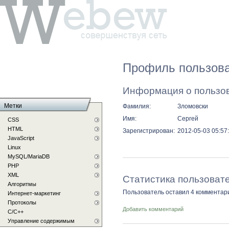
Профиль пользова
Информация о пользо
Метки
Фамилия:
Зломовски
Имя:
Сергей
CSS
HTML
Зарегистрирован:
2012-05-03 05:57
JavaScript
Linux
MySQL/MariaDB
PHP
XML
Статистика пользоват
Алгоритмы
Пользователь оставил 4 комментар
Интернет-маркетинг
Протоколы
Добавить комментарий
С/C++
Управление содержимым