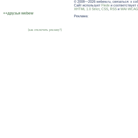
© 2008—2026 webew.ru, связаться: x со
Сайт использует
Flede
и соответствует 
XHTML 1.0 Strict
,
CSS
,
RSS
и
WAI-WCAG 
++друзья webew
Реклама:
[как отключить рекламу?]