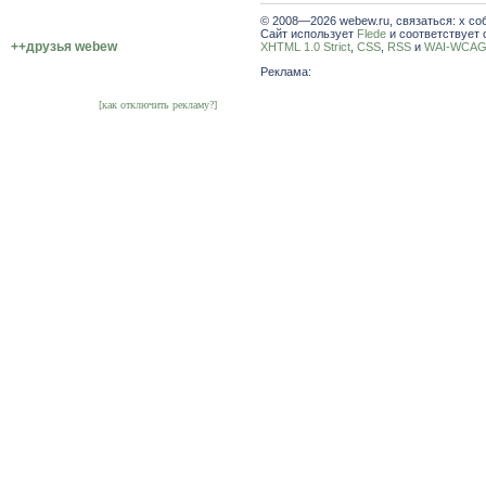
© 2008—2026 webew.ru, связаться: x со
Сайт использует
Flede
и соответствует 
++друзья webew
XHTML 1.0 Strict
,
CSS
,
RSS
и
WAI-WCAG 
Реклама:
[как отключить рекламу?]