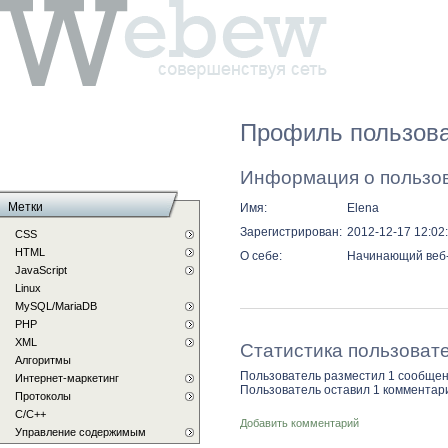
Профиль пользоват
Информация о пользо
Метки
Имя:
Elena
Зарегистрирован:
2012-12-17 12:02
CSS
HTML
О себе:
Начинающий веб-
JavaScript
Linux
MySQL/MariaDB
PHP
XML
Статистика пользоват
Алгоритмы
Пользователь разместил 1 сообщен
Интернет-маркетинг
Пользователь оставил 1 комментар
Протоколы
С/C++
Добавить комментарий
Управление содержимым