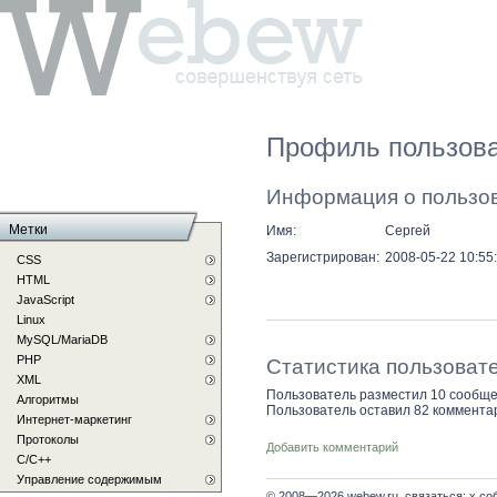
Профиль пользова
Информация о пользо
Метки
Имя:
Сергей
Зарегистрирован:
2008-05-22 10:55
CSS
HTML
JavaScript
Linux
MySQL/MariaDB
PHP
Статистика пользоват
XML
Пользователь разместил 10 сообще
Алгоритмы
Пользователь оставил 82 коммента
Интернет-маркетинг
Протоколы
Добавить комментарий
С/C++
Управление содержимым
© 2008—2026 webew.ru, связаться: x со