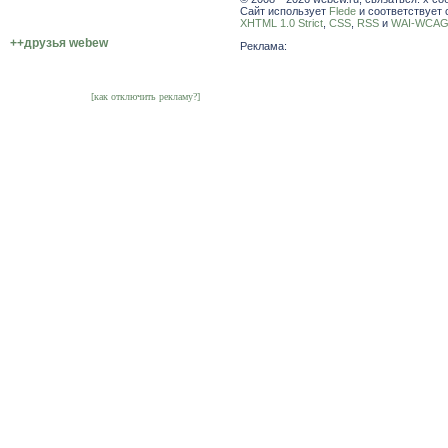
Сайт использует
Flede
и соответствует 
XHTML 1.0 Strict
,
CSS
,
RSS
и
WAI-WCAG 
++друзья webew
Реклама:
[как отключить рекламу?]