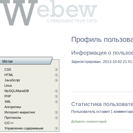
Профиль пользов
Информация о пользо
Метки
Зарегистрирован:
2013-10-02 21:51
CSS
HTML
JavaScript
Linux
MySQL/MariaDB
PHP
XML
Статистика пользоват
Алгоритмы
Пользователь оставил 1 комментар
Интернет-маркетинг
Протоколы
Добавить комментарий
С/C++
Управление содержимым