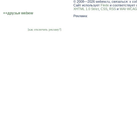
© 2008—2026 webew.ru, связаться: x со
Сайт использует
Flede
и соответствует 
XHTML 1.0 Strict
,
CSS
,
RSS
и
WAI-WCAG 
++друзья webew
Реклама:
[как отключить рекламу?]