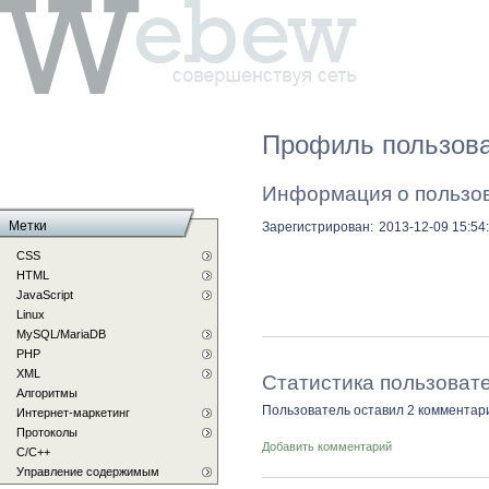
Профиль пользова
Информация о пользо
Метки
Зарегистрирован:
2013-12-09 15:54
CSS
HTML
JavaScript
Linux
MySQL/MariaDB
PHP
XML
Статистика пользоват
Алгоритмы
Пользователь оставил 2 комментар
Интернет-маркетинг
Протоколы
Добавить комментарий
С/C++
Управление содержимым