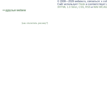
© 2008—2026 webew.ru, связаться: x со
Сайт использует
Flede
и соответствует 
XHTML 1.0 Strict
,
CSS
,
RSS
и
WAI-WCAG 
++друзья webew
[как отключить рекламу?]