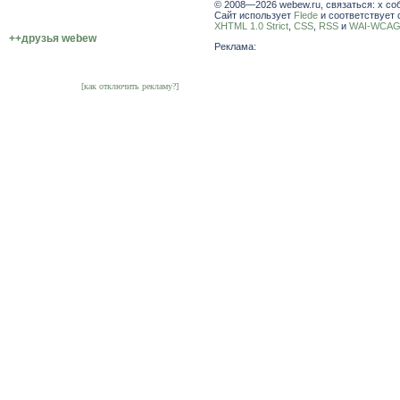
© 2008—2026 webew.ru, связаться: x со
Сайт использует
Flede
и соответствует 
XHTML 1.0 Strict
,
CSS
,
RSS
и
WAI-WCAG 
++друзья webew
Реклама:
[как отключить рекламу?]