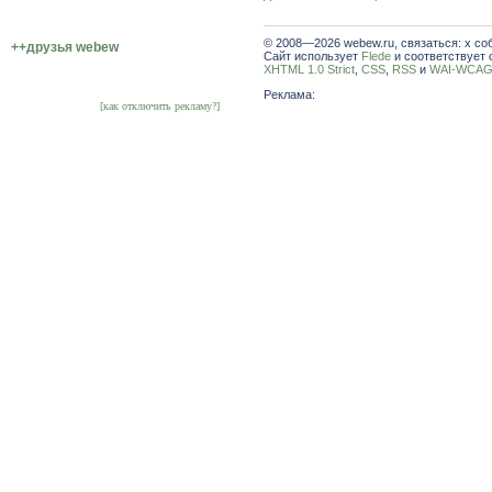
© 2008—2026 webew.ru, связаться: x со
++друзья webew
Сайт использует
Flede
и соответствует 
XHTML 1.0 Strict
,
CSS
,
RSS
и
WAI-WCAG 
Реклама:
[как отключить рекламу?]