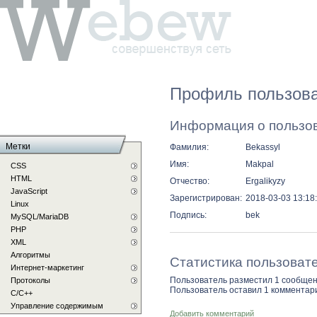
Профиль пользова
Информация о пользо
Метки
Фамилия:
Bekassyl
Имя:
Makpal
CSS
HTML
Отчество:
Ergalikyzy
JavaScript
Зарегистрирован:
2018-03-03 13:18
Linux
Подпись:
bek
MySQL/MariaDB
PHP
XML
Алгоритмы
Статистика пользоват
Интернет-маркетинг
Пользователь разместил 1 сообщен
Протоколы
Пользователь оставил 1 комментар
С/C++
Управление содержимым
Добавить комментарий