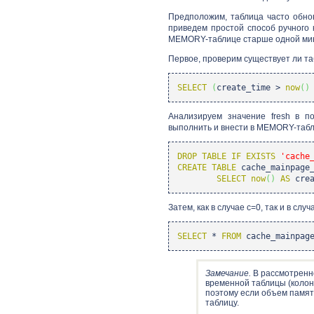
Предположим, таблица часто обно
приведем простой способ ручного
MEMORY-таблице старше одной мину
Первое, проверим существует ли т
SELECT
(
create_time >
now
(
)
Анализируем значение fresh в п
выполнить и внести в MEMORY-табл
DROP TABLE
IF
EXISTS
'cache
CREATE TABLE
cache_mainpage
SELECT
now
(
)
AS
crea
Затем, как в случае c=0, так и в сл
SELECT
*
FROM
cache_mainpag
Замечание.
В рассмотренно
временной таблицы (колонк
поэтому если объем памят
таблицу.