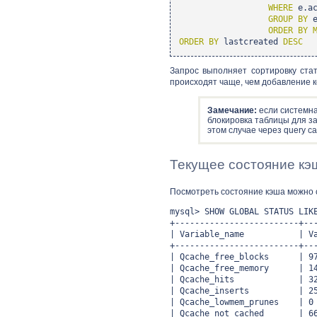
WHERE
e.ac
GROUP
BY
e
ORDER
BY
ORDER
BY
lastcreated
DESC
Запрос выполняет сортировку ста
происходят чаще, чем добавление к
Замечание:
если системна
блокировка таблицы для з
этом случае через query 
Текущее состояние кэ
Посмотреть состояние кэша можно 
mysql> SHOW GLOBAL STATUS LIK
+-------------------------+--
| Variable_name | V
+-------------------------+--
| Qcache_free_blocks 
| Qcache_free_memory | 14
| Qcache_hits | 329
| Qcache_inserts | 25
| Qcache_lowmem_prune
| Qcache_not_cached | 