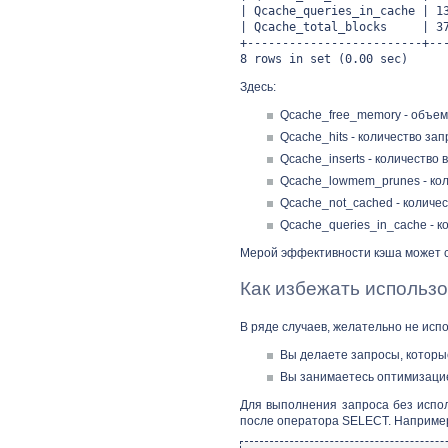
| Qcache_queries_in_cache 
| Qcache_total_blocks |
+-------------------------+--
8 rows in set (0.00 sec)
Здесь:
Qcache_free_memory - объем
Qcache_hits - количество за
Qcache_inserts - количество 
Qcache_lowmem_prunes - кол
Qcache_not_cached - количе
Qcache_queries_in_cache - к
Мерой эффективности кэша может сл
Как избежать использ
В ряде случаев, желательно не исп
Вы делаете запросы, которые
Вы занимаетесь оптимизацие
Для выполнения запроса без исп
после оператора SELECT. Наприме