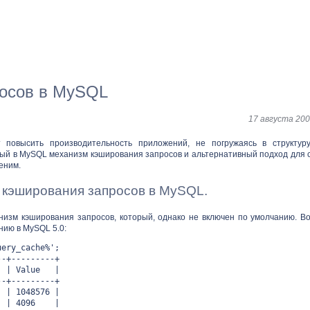
осов в MySQL
17 августа 200
 повысить производительность приложений, не погружаясь в структур
ый в MySQL механизм кэширования запросов и альтернативный подход для с
еним.
кэширования запросов в MySQL.
изм кэширования запросов, который, однако не включен по умолчанию. Во
ию в MySQL 5.0:
uery_cache%';
--+---------+
 Value |
--+---------+
 1048576 |
it | 4096 |