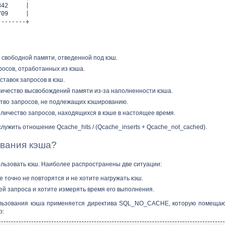
| 1342 |
 3709 |
--------+
 свободной памяти, отведенной под кэш.
просов, отработанных из кэша.
вставок запросов в кэш.
ичество высвобождений памяти из-за наполненности кэша.
ство запросов, не подлежащих кэшированию.
оличество запросов, находящихся в кэше в настоящее время.
ужить отношение Qcache_hits / (Qcache_inserts + Qcache_not_cached).
ования кэша?
ользовать кэш. Наиболее распространены две ситуации:
 точно не повторятся и не хотите нагружать кэш.
й запроса и хотите измерять время его выполнения.
ользования кэша применяется директива SQL_NO_CACHE, которую помещаю
р: