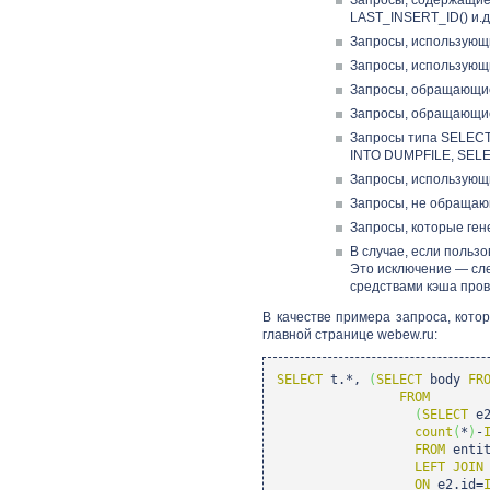
LAST_INSERT_ID() и.д
Запросы, использующ
Запросы, использующ
Запросы, обращающие
Запросы, обращающиеся
Запросы типа SELECT 
INTO DUMPFILE, SELEC
Запросы, использующ
Запросы, не обращаю
Запросы, которые ген
В случае, если пользо
Это исключение — сле
средствами кэша пров
В качестве примера запроса, кот
главной странице webew.ru:
SELECT
t.*,
(
SELECT
body
FR
FROM
(
SELECT
e2
count
(
*
)
-
FROM
entit
LEFT
JOIN
ON
e2.id=