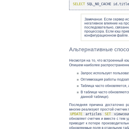
SELECT
SQL_NO_CACHE id,titl
Замечание.
Если сервер ис
негативное влияние на пр
последовательно, связанн
процессора. Если кэш прив
конфигурационном файле.
Альтернативные спос
Несмотря на то, что встроенный к
Опишем наиболее распространенн
Запрос использует пользова
Оптимизация работы подзапр
Таблица часто обновляется, 
В таблице часто обновляются
данной таблице).
Последняя причина достаточно р
многие реализуют простой счетчик п
UPDATE
articles
SET
viewcoun
обновляет счетчик и вместе с тем у
приводит к потере производительн
обновляемые поля в отдельную таб