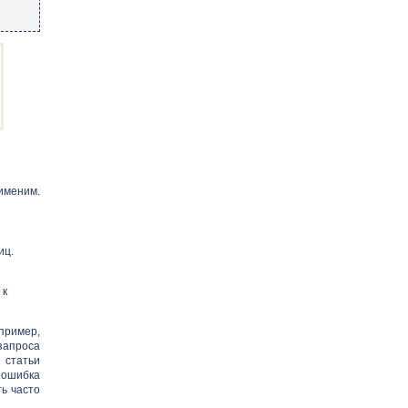
именим.
иц.
 к
пример,
 запроса
 статьи
я ошибка
ь часто