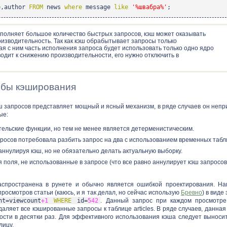
e,author
FROM
news
where
message
like
'%швабра%'
;
полняет большое количество быстрых запросов, кэш может оказывать
оизводительность. Так как кэш обрабытывает запросы только
ая с ним часть исполнения запроса будет использовать только одно ядро
одит к снижению производительности, его нужно отключить в
обы кэширования
эш запросов представляет мощный и ясный механизм, в ряде случаев он непр
ые:
тельские функции, но тем не менее является детерменистическим.
осов потребовала разбить запрос на два с использованием временных табл
аннулируя кэш, но не обязательно делать актуальную выборку.
 поля, не использованные в запросе (что все равно аннулирует кэш запросов
аспространена в рунете и обычно является ошибкой проектирования. На
росмотров статьи (каюсь, и я так делал, но сейчас использую
Бревно
) в виде
t=viewcount
+1
WHERE
id=
542
. Данный запрос при каждом просмотре
даляет все кэшированные запросы к таблице articles. В ряде случаев, данна
ости в десятки раз. Для эффективного использования кэша следует выносит
лицу.