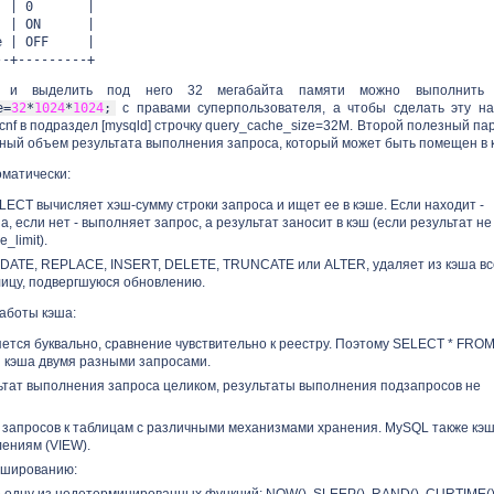
ze | 0 |
e | ON |
date | OFF |
--+---------+
в и выделить под него 32 мегабайта памяти можно выполнить 
e=
32
*
1024
*
1024
;
с правами суперпользователя, а чтобы сделать эту на
cnf в подраздел [mysqld] строчку query_cache_size=32M. Второй полезный па
ьный объем результата выполнения запроса, который может быть помещен в 
оматически:
ECT вычисляет хэш-сумму строки запроса и ищет ее в кэше. Если находит -
, если нет - выполняет запрос, а результат заносит в кэш (если результат не
_limit).
PDATE, REPLACE, INSERT, DELETE, TRUNCATE или ALTER, удаляет из кэша вс
ицу, подвергшуюся обновлению.
аботы кэша:
ется буквально, сравнение чувствительно к реестру. Поэтому SELECT * FROM
я кэша двумя разными запросами.
льтат выполнения запроса целиком, результаты выполнения подзапросов не
 запросов к таблицам с различными механизмами хранения. MySQL также кэ
ениям (VIEW).
эшированию:
одну из недетерминированных функций: NOW(), SLEEP(), RAND(), CURTIME()