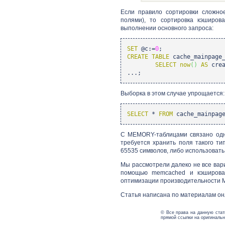
Если правило сортировки сложно
полями), то сортировка кэширов
выполнении основного запроса:
SET
@c:=
0
;
CREATE TABLE
cache_mainpage
SELECT
now
(
)
AS
crea
...;
Выборка в этом случае упрощается:
SELECT
*
FROM
cache_mainpag
С MEMORY-таблицами связано одно
требуется хранить поля такого ти
65535 символов, либо использовать
Мы рассмотрели далеко не все вар
помощью memcached и кэширован
оптимизации производительности 
Статья написана по материалам он
© Все права на данную стат
прямой ссылки на оригинальн