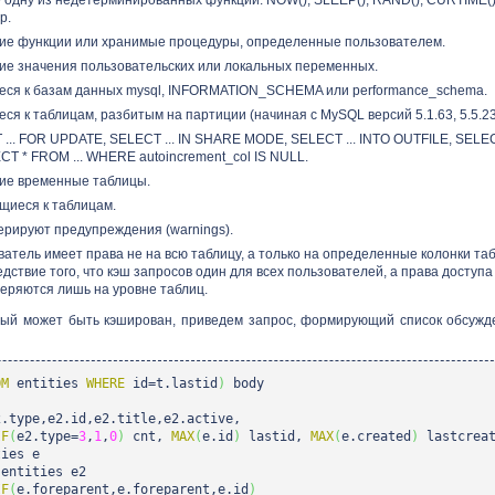
р.
ие функции или хранимые процедуры, определенные пользователем.
ие значения пользовательских или локальных переменных.
ся к базам данных mysql, INFORMATION_SCHEMA или performance_schema.
 к таблицам, разбитым на партиции (начиная с MySQL версий 5.1.63, 5.5.23, 
... FOR UPDATE, SELECT ... IN SHARE MODE, SELECT ... INTO OUTFILE, SELECT
T * FROM ... WHERE autoincrement_col IS NULL.
ие временные таблицы.
щиеся к таблицам.
ерируют предупреждения (warnings).
ватель имеет права не на всю таблицу, а только на определенные колонки та
дствие того, что кэш запросов один для всех пользователей, а права доступа
еряются лишь на уровне таблиц.
орый может быть кэширован, приведем запрос, формирующий список обсужд
OM
entities
WHERE
id=t.lastid
)
body
.type,e2.id,e2.title,e2.active,
IF
(
e2.type=
3
,
1
,
0
)
cnt,
MAX
(
e.id
)
lastid,
MAX
(
e.created
)
lastcreat
ies e
entities e2
IF
(
e.foreparent,e.foreparent,e.id
)