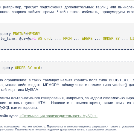
е (например, требует подключения дополнительных таблиц или вычисле
анного запроса займет время. Чтобы этого избежать, пронумеруем стр
_query
ENGINE
=
MEMORY
te_time, @c:=@c
+1
AS
ord
, ...
FROM
...
WHERE
...
ORDER
BY
...
L
e_query
ORDER
BY
ord
;
 ограничение: в таких таблицах нельзя хранить поля типа BLOB/TEXT. Е
па, можно либо создать MEMORY-таблицу явно с полями типа varchar() дл
 таблицы типа MyISAM.
ианты альтернативного кэширования, например, за кадром оказалось кэширо
ие готовых кусков HTML. Напишите в комментариях, какие темы из 
MySQL вам интересны.
лайн-курса
«Оптимизация производительности MySQL».
ью принадлежат порталу webew.ru. Перепечатка в интернет-изданиях разрешается только с указание
ую статью. Перепечатка в печатных изданиях допускается только с разрешения редакции.