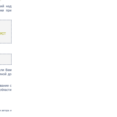
ний над
оки при
IMIT
сли Вам
иной до
вание с
области
м автора и