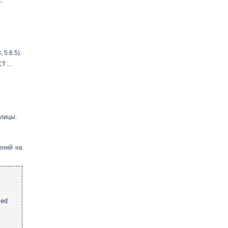
5.6.5).
 ...
блицы.
ений на
ed