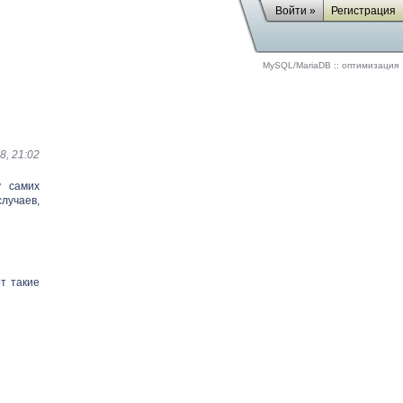
Войти »
Регистрация
MySQL/MariaDB
::
оптимизация
8, 21:02
у самих
лучаев,
т такие