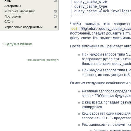
XML
| query_cache_si
Алгоритмы
| query_cache_typ
| query_cache_wlock_invali
Интернет-маркетинг
+----------------------------
Протоколы
С/C++
Чтобы включить кэш запросо
Управление содержимым
set
@@global.query_cache_siz
постоянной, следует добавить в my.
query_cache_limit задает максимал
++друзья webew
После включения кэш работает авт
При каждом запросе типа SEL
возвращает рузельтат из кэша
[как отключить рекламу?]
больше значения query_cache
При каждом запросе типа U
запросы, использующие табл
Отметим следующие особенности р
Различие запросов определя
select * FROM news будут дл
В кэш всегда попадает резу
кэшируются.
Кэш работает одинаково для
запросы SELECT к представл
Ряд запросов не подлежит к
Запросы, содержащие 