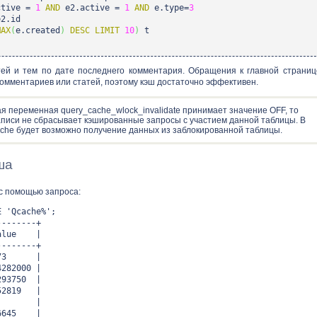
tive =
1
AND
e2.active =
1
AND
e.type=
3
2.id
MAX
(
e.created
)
DESC
LIMIT
10
)
t
тей и тем по дате последнего комментария. Обращения к главной страниц
омментариев или статей, поэтому кэш достаточно эффективен.
я переменная query_cache_wlock_invalidate принимает значение OFF, то
аписи не сбрасывает кэшированные запросы с участием данной таблицы. В
cache будет возможно получение данных из заблокированной таблицы.
ша
с помощью запроса:
E 'Qcache%';
--------+
alue |
--------+
| 973 |
282000 |
3750 |
2819 |
s | 0 |
66645 |