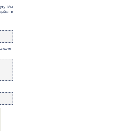
уту. Мы
щийся в
следует