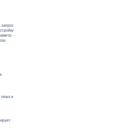
запрос
стройку
раметр -
кэш
е
 news и
ширует
,