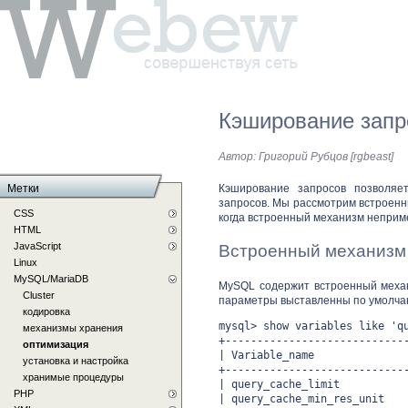
Кэширование запр
Автор:
Григорий Рубцов [rgbeast]
Метки
Кэширование запросов позволяет
запросов. Мы рассмотрим встроенн
CSS
когда встроенный механизм неприм
HTML
JavaScript
Встроенный механизм 
Linux
MySQL/MariaDB
MySQL содержит встроенный механ
Cluster
параметры выставленны по умолчан
кодировка
mysql> show variables like 'q
механизмы хранения
+----------------------------
оптимизация
| Variable_name |
установка и настройка
+----------------------------
хранимые процедуры
| query_cache_limit |
PHP
| query_cache_min_res_un