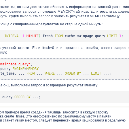
валяется, но нам достаточно обновлять информацию на главной раз в мин
 кэширования запроса с помощью MEMORY-таблицы. Если результат, храня
ты, будем выполнять запрос и заносить результат в MEMORY-таблицу.
аблица с кэшированным результатом не старше одной минуты:
-
INTERVAL
1
MINUTE
)
fresh
FROM
cache_mainpage_query
LIMIT
1
;
олученной строке. Если fresh=0 или произошла ошибка, значит запрос 
ицу:
_mainpage_query'
;
_query
ENGINE
=
MEMORY
te_time, ...
FROM
...
WHERE
...
ORDER
BY
...
LIMIT
...;
учае c=1, выполняем запрос и возвращаем результат клиенту:
e_query
ORDER
BY
...;
м примере время создания таблицы заносится в каждую строчку
а create_time). Это неэффективно по занимаемому месту в памяти,
и станет узким местом, следует перенести время кэширования в отдельную