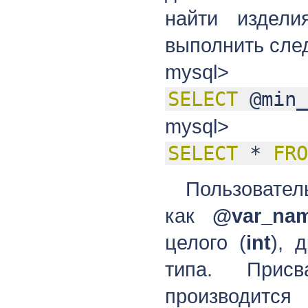
найти издел
выполнить сле
mysql>
SELECT
@min_
mysql>
SELECT
*
FRO
Пользовате
как
@var_na
целого (
int
), 
типа. Присв
производи