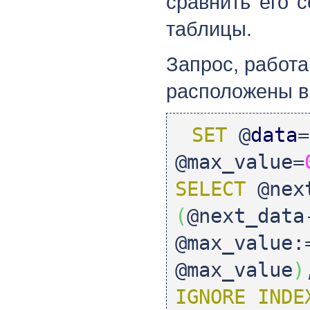
сравнить его 
таблицы.
Запрос, работ
расположены в
SET
@
data
=
@max_value=
SELECT
@next
(
@next_data
@max_value:
@max_value
)
IGNORE
INDE