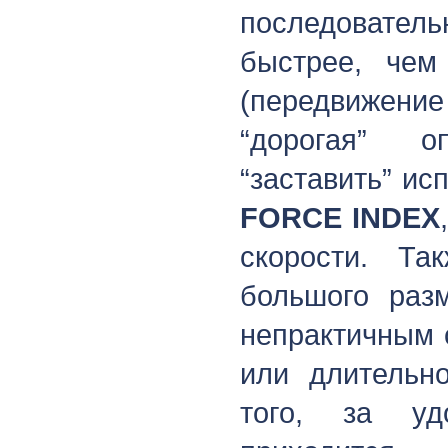
последовател
быстрее, чем
(передвижени
“дорогая” о
“заставить” ис
FORCE INDEX
скорости. Та
большого разм
непрактичным 
или длительн
того, за уд