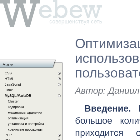
Оптимиза
использо
Метки
пользоват
CSS
HTML
JavaScript
Автор:
Даниил
Linux
MySQL/MariaDB
Cluster
Введение.
В
кодировка
механизмы хранения
большое коли
оптимизация
установка и настройка
хранимые процедуры
приходится 
PHP