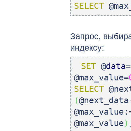
SELECT
@max_
Запрос, выбир
индексу:
SET
@
data
=
@max_value=
SELECT
@next
(
@next_data
@max_value:
@max_value
)