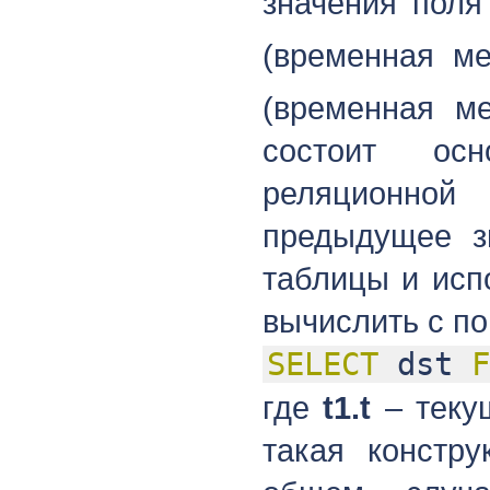
значения пол
(временная м
(временная м
состоит ос
реляционной
предыдущее з
таблицы и исп
вычислить с п
SELECT
dst
F
где
t1.t
– текущ
такая констру