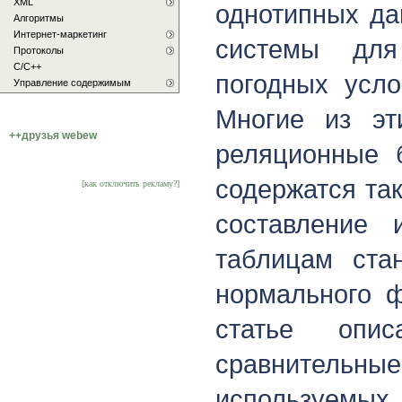
XML
однотипных да
Алгоритмы
Интернет-маркетинг
системы для
Протоколы
С/C++
погодных усло
Управление содержимым
Многие из эт
++друзья webew
реляционные 
содержатся та
[как отключить рекламу?]
составление 
таблицам ста
нормального ф
статье оп
сравнительн
используемых