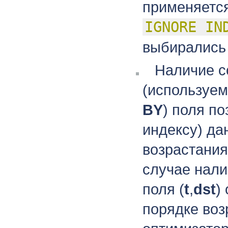
применяется
IGNORE
IN
выбирались 
Наличие с
(используе
BY
) поля п
индексу) да
возрастания
случае нали
поля (
t
,
dst
)
порядке воз