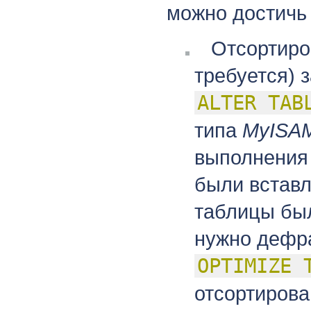
можно достичь
Отсортиро
требуется) 
ALTER TAB
типа
MyISA
выполнения 
были вставл
таблицы был
нужно дефр
OPTIMIZE 
отсортирова