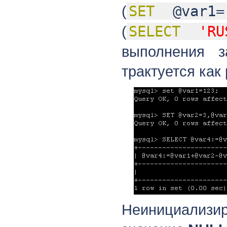
(
SET
@var1=
(
SELECT
'RU
выполнения з
трактуется как 
Неинициализир