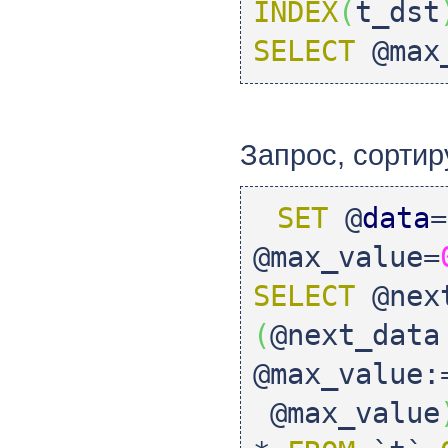
INDEX
(
t_dst
SELECT
@max_
Запрос, сорти
SET
@
data
=
@max_value=
SELECT
@next
(
@next_data
@max_value:
@max_value