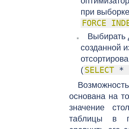
оптимизатор
при выборке
FORCE
IND
Выбирать д
созданной и
отсортирова
(
SELECT
*
Возможност
основана на т
значение сто
таблицы в п