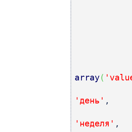
array
(
'valu
'день'
,
'неделя'
,