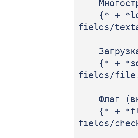
Многостро
{* + *lon
fields/text
Загрузка
{* + *so
fields/file
Флаг (вкл
{* + *
fields/chec