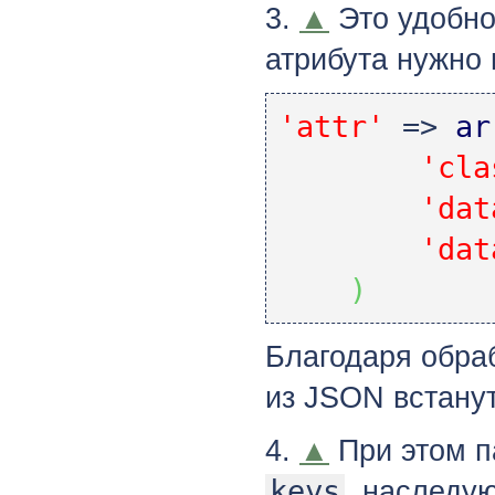
3.
▲
Это удобно,
атрибута нужно
'attr'
=>
ar
'cla
'dat
'dat
)
Благодаря обра
из JSON встанут
4.
▲
При этом п
keys
, наследу