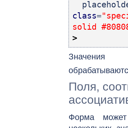
placehold
class
=
"spec
solid #8080
>
Значения 
обрабатывают
Поля, соо
ассоциати
Форма может