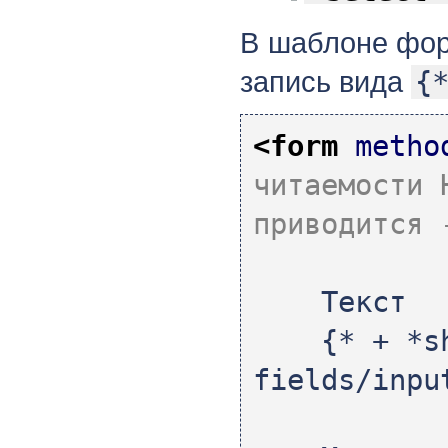
В шаблоне фор
запись вида
{
<form
metho
читаемости 
приводится 
Текст
{* + *sho
fields/inpu