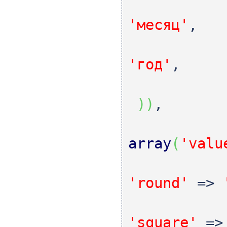
'месяц'
,
'год'
,
)
)
,
array
(
'valu
'round'
=>
'square'
=