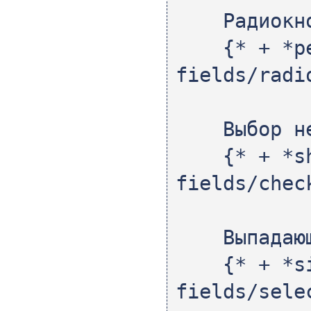
Радиокно
{* + *p
fields/radi
Выбор нес
{* + *
fields/chec
Выпадающи
{* + *
fields/sele