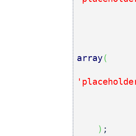
array
(
'placeholde
)
;