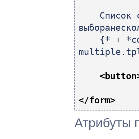
Список с в
выборанеско
{* + *co
multiple.tp
<button
</form>
Атрибуты 