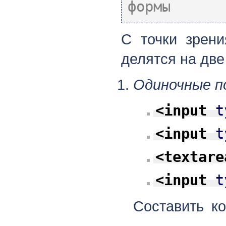
формы
С точки зрени
делятся на две
Одиночные п
<input
t
<input
t
<textare
<input
t
Составить к