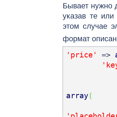
Бывает нужно 
указав те или
этом случае 
формат описан
'price'
=>
'ke
array
(
'placeholde