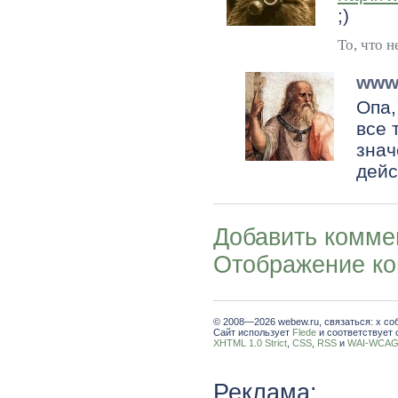
;)
То, что н
www
Опа,
все 
знач
дейс
Добавить комме
Отображение к
© 2008—2026 webew.ru, связаться: x со
Сайт использует
Flede
и соответствует 
XHTML 1.0 Strict
,
CSS
,
RSS
и
WAI-WCAG 
Реклама: