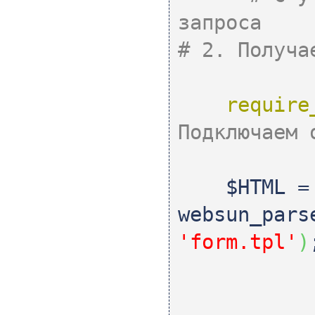
запроса
# 2. Получа
require
Подключаем 
$HTML
=
websun_pars
'form.tpl'
)