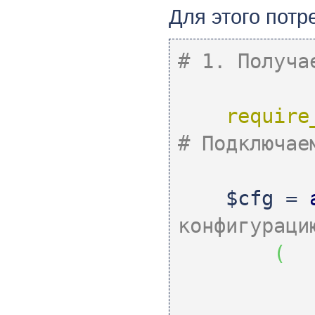
Для этого пот
# 1. Получа
require
# Подключае
$cfg
=
конфигураци
(