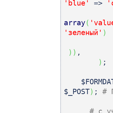
'blue'
=>
'
array
(
'valu
'зеленый'
)
)
)
,
)
;
$FORMDA
$_POST
)
;
# 
# с у