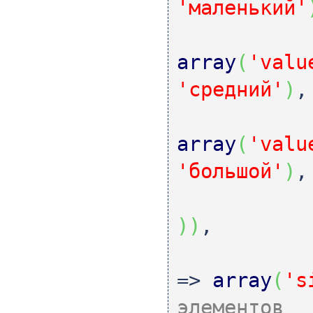
'маленький'
array
(
'valu
'средний'
)
,
array
(
'valu
'большой'
)
,
)
)
,
=>
array
(
's
элементов