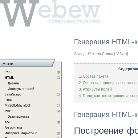
Генерация HTML-
Автор:
Михаил Серов [1234ru]
Метки
Содержан
CSS
1. Состав пакета
HTML
2. Основные принципы составле
Дизайн
Инструментарий
3. Атрибуты полей
JavaScript
4. Поля, соответствующие ассо
Linux
MySQL/MariaDB
PHP
Генерация HTML-
безопасность
XML
Построение фо
Алгоритмы
Интернет-маркетинг