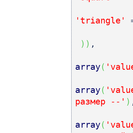
'triangle'
)
)
,
array
(
'valu
array
(
'valu
размер --'
)
array
(
'valu