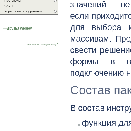
Протоколы
значений — не
С/C++
Управление содержимым
если приходит
для выбора и
++друзья webew
массивам. Пре
[как отключить рекламу?]
свести решени
формы в ви
подключению 
Состав па
В состав инстр
функция для