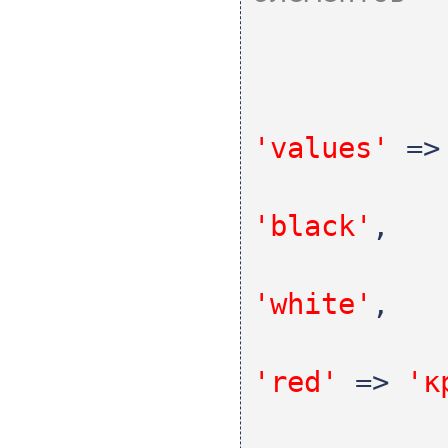
'values'
=
'black'
,
'white'
,
'red'
=>
'к