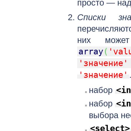
просто — над
Списки зн
перечисляют
них може
array
(
'val
'значение'
'значение'
набор
<in
набор
<in
выбора не
<select>