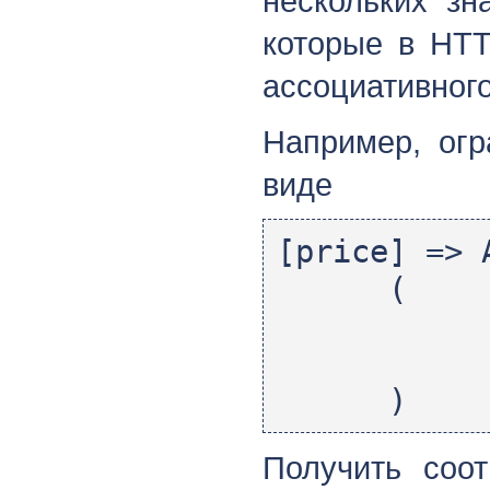
нескольких зн
которые в HTT
ассоциативног
Например, огр
виде
[price] => 
(
[min]
[max]
)
Получить соо