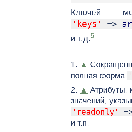
Ключей м
'keys'
=>
ar
5
и т.д.
1.
▲
Сокращенн
полная форма
2.
▲
Атрибуты, 
значений, указ
'readonly'
=
и т.п.