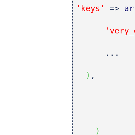
'keys'
=>
ar
'very_
...
)
,
)