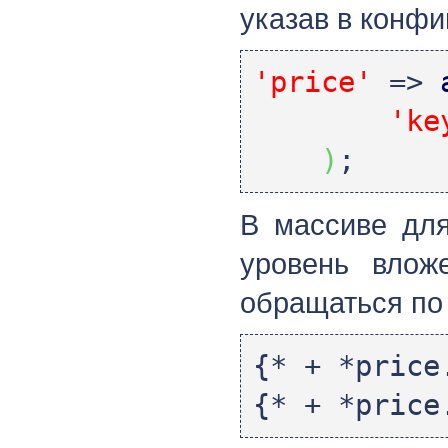
указав в конф
'price'
=>
'ke
)
;
В массиве для
уровень влож
обращаться по
{* + *price
{* + *price