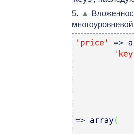
5.
▲
Вложенност
многоуровневой
'price'
=>
a
'key
=>
array
(