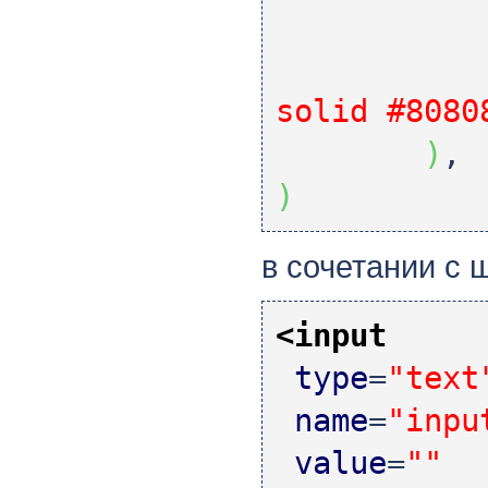
solid #8080
)
,
)
в сочетании с
<input
type
=
"text
name
=
"inpu
value
=
""