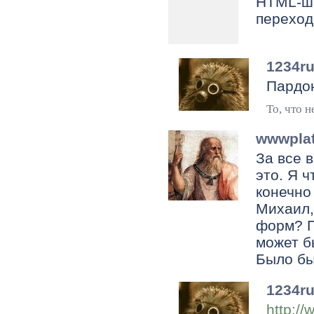
HTML-ша
переход
1234r
Пардон
То, что н
wwwpla
За все 
это. Я 
конечно 
Михаил,
форм? П
может б
Было бы
1234r
http:/