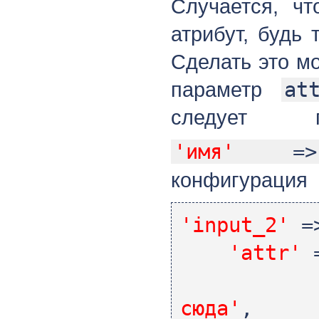
Случается, чт
атрибут, будь 
Сделать это м
параметр
at
следует 
'имя'
=
конфигурация
'input_2'
=
'attr'
сюда'
,