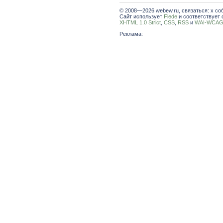
© 2008—2026 webew.ru, связаться: x со
Сайт использует
Flede
и соответствует 
XHTML 1.0 Strict
,
CSS
,
RSS
и
WAI-WCAG 
Реклама: