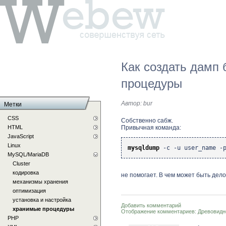
Как создать дамп
процедуры
Автор:
bur
Метки
CSS
Собственно сабж.
HTML
Привычная команда:
JavaScript
Linux
mysqldump
-c -u user_name -p
MySQL/MariaDB
Cluster
кодировка
не помогает. В чем может быть дел
механизмы хранения
оптимизация
установка и настройка
Добавить комментарий
хранимые процедуры
Отображение комментариев:
Древовидн
PHP