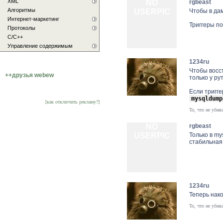
XML
NO
rgbeast
Алгоритмы
USERPIC
Чтобы в да
Интернет-маркетинг
Триггеры п
Протоколы
С/C++
Управление содержимым
1234ru
Чтобы восс
++друзья webew
только у рут
Если тригг
mysqldump
[как отключить рекламу?]
То, что не убив
NO
rgbeast
USERPIC
Только в my
стабильная
1234ru
Теперь нак
То, что не убив