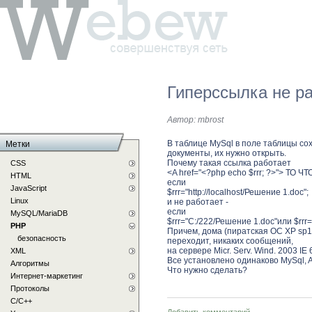
Гиперссылка не р
Автор:
mbrost
В таблице MySql в поле таблицы со
Метки
документы, их нужно открыть.
Почему такая ссылка работает
CSS
<A href="<?php echo $rrr; ?>"> ТО ЧТ
HTML
если
JavaScript
$rrr="http://localhost/Решение 1.doc";
Linux
и не работает -
если
MySQL/MariaDB
$rrr="C:/222/Решение 1.doc"или $rrr="
PHP
Причем, дома (пиратская ОС ХР sp1 I
безопасность
переходит, никаких сообщений,
на сервере Micr. Serv. Wind. 2003 IE
XML
Все установлено одинаково MySql, 
Алгоритмы
Что нужно сделать?
Интернет-маркетинг
Протоколы
С/C++