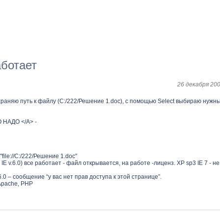
аботает
26 декабря 200
храняю путь к файлу (C:/222/Решение 1.doc), с помощью Select выбираю нужн
О НАДО </A> -
file://C:/222/Решение 1.doc"
E v.6.0) все работает - файл открывается, на работе -лиценз. XP sp3 IE 7 - не
 6.0 – сообщение “у вас нет прав доступа к этой странице”.
Apache, PHP