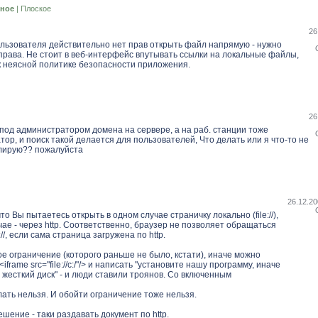
ное
|
Плоское
26
льзователя действительно нет прав открыть файл напрямую - нужно
права. Не стоит в веб-интерфейс впутывать ссылки на локальные файлы,
к неясной политике безопасности приложения.
26
 под администратором домена на сервере, а на раб. станции тоже
ор, и поиск такой делается для пользователей, Что делать или я что-то не
лирую?? пожалуйста
26.12.20
о Вы пытаетесь открыть в одном случае страничку локально (file://),
учае - через http. Соответственно, браузер не позволяет обращаться
e://, если сама страница загружена по http.
е ограничение (которого раньше не было, кстати), иначе можно
iframe src="file://c:/"/> и написать "установите нашу программу, иначе
жесткий диск" - и люди ставили троянов. Со включенным
лать нельзя. И обойти ограничение тоже нельзя.
шение - таки раздавать документ по http.