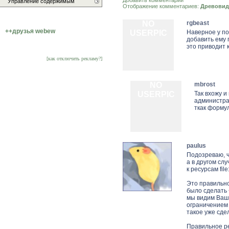
Добавить комментарий
Управление содержимым
Отображение комментариев:
Древовид
NO
rgbeast
++друзья webew
USERPIC
Наверное у по
добавить ему 
это приводит 
[как отключить рекламу?]
NO
mbrost
USERPIC
Так вхожу и
администрат
ткак форму
paulus
Подозреваю, чт
а в другом сл
к ресурсам fil
Это правильно
было сделать <
мы видим Ваш 
ограничением
такое уже сде
Правильное ре