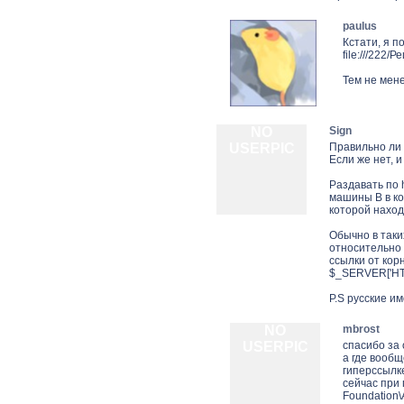
paulus
Кстати, я п
file:///222
Тем не мене
NO
Sign
USERPIC
Правильно ли 
Если же нет, и
Раздавать по 
машины B в кот
которой наход
Обычно в таки
относительно к
ссылки от корня
$_SERVER['HTTP
P.S русские им
NO
mbrost
USERPIC
спасибо за
а где вооб
гиперссылк
сейчас при 
Foundation\