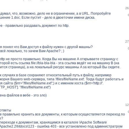
26
одумал, что, возможно, дело не в ограничении, а в URL. Попробуйте
/Решение 1.doc. Если пустит - дело в двоеточии имени диска.
е - правильно раздавать документ по http.
27
я понял что Вам доступ к файлу нужен с другой машны?
 всё локально, то зачем Вам Apache? ; )
http не просто правильно. Когда Вы на машине А открываете страницу с
орой есть ссылка file://bla-bla-bla - эта ссылка ведёт не на машину B (на
ится страница), а на локальный ресурс машины A за который Вы сидите.
х случаях в базе сохраняют относительный путь к файлу, например
орня Вашего web-сервера, типа '/files/fileName.ext'. Тогда будут работать и
 сайта ($rrr="/files/fileName.ext";) и с именем хоста ($rrr='http://'.
_HOST']. "/files/fileName.ext")
ена файлов в вебе - это зло)
12
 ответы
ще правильно хранить все документы, к которым осуществляется переход по
е?
переходе к документам, хранящимся в каталоге \Apache Software
Apache2.2\htdocs\123 - ошибка 403 - все установлено под администратром