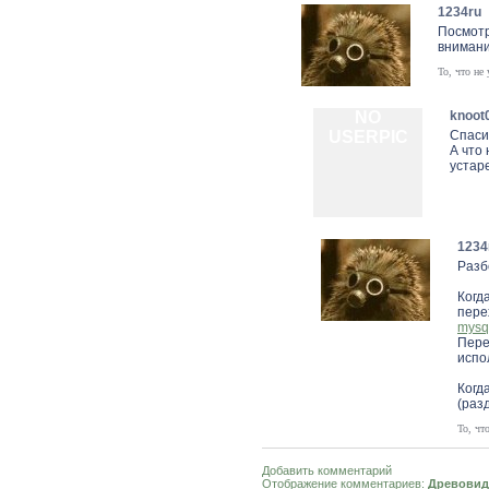
1234ru
Посмотр
внимание
То, что не 
NO
knoot
USERPIC
Спаси
А что
устаре
1234
Разб
Когд
пере
mysq
Пере
испо
Когд
(раз
То, чт
Добавить комментарий
Отображение комментариев:
Древовид