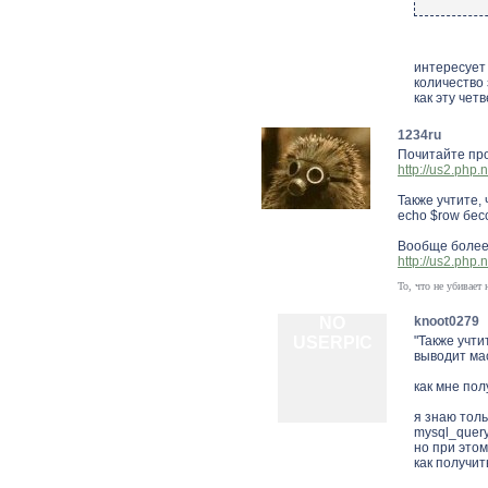
интересует э
количество 
как эту чет
1234ru
Почитайте про
http://us2.php.
Также учтите, 
echo $row бе
Вообще более 
http://us2.php
То, что не убивает 
NO
knoot0279
USERPIC
"Также учти
выводит мас
как мне пол
я знаю толь
mysql_query
но при этом
как получит