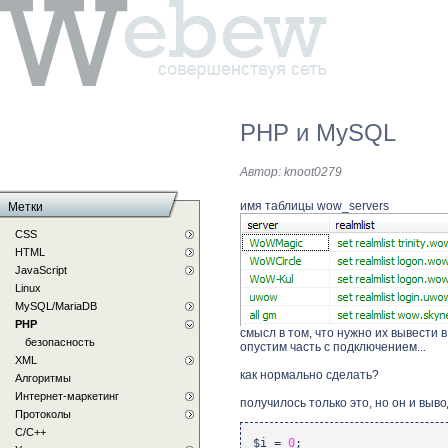
PHP и MySQL
Автор:
knoot0279
имя таблицы wow_servers
Метки
CSS
HTML
JavaScript
Linux
MySQL/MariaDB
PHP
смысл в том, что нужно их вывести в
безопасность
опустим часть с подключением...
XML
как нормально сделать?
Алгоритмы
Интернет-маркетинг
получилось только это, но он и выво
Протоколы
С/C++
$i
=
0
;