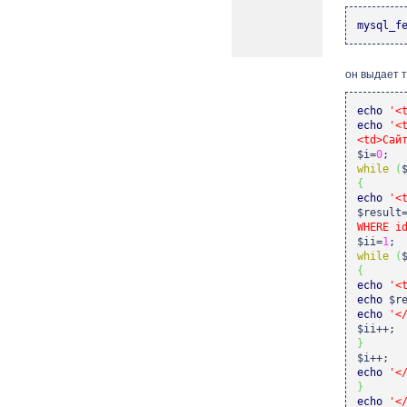
mysql_f
он выдает т
echo
'<
echo
'<
<td>Сай
$i
=
0
;
while
(
{
echo
'<
$result
WHERE i
$ii
=
1
;
while
(
{
echo
'<
echo
$r
echo
'<
$ii
++;
}
$i
++;
echo
'<
}
echo
'<