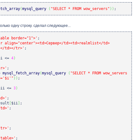
etch_array
(
mysql_query
(
"SELECT * FROM wow_servers"
)
)
;
олько одну строку. сделал следующее...
table border="1">'
;
tr align="center"><td>Сервер</td><td>realmlist</td>
т</td></tr>'
;
$i
<=
4
)
tr>'
;
=
mysql_fetch_array
(
mysql_query
(
"SELECT * FROM wow_servers
d='$i'"
)
)
;
$ii
<=
3
)
td>'
;
esult
[
$ii
]
;
/td>'
;
/tr>'
;
/table>'
;