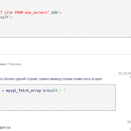
CT site FROM wow_servers"
,
$db
)
;
esult
)
;
ное
|
Плоское
25.10.20
ь более одной строки, нужно вывод строки поместить в цикл
=
mysql_fetch_array
(
$result
)
)
{
25
дил за