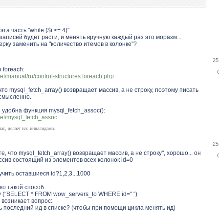
та часть "while ($i <= 4)"
записей будет расти, и менять вручную каждый раз это моразм...
верку заменить на "количество итемов в колонке"?
25
 foreach:
net/manual/ru/control-structures.foreach.php
что mysql_fetch_array() возвращает массив, а не строку, поэтому писать
ссмысленно.
удобна функция mysql_fetch_assoc():
.net/mysql_fetch_assoc
нас, делает нас инвалидами.
25
те, что mysql_fetch_array() возвращает массив, а не строку", хорошо... он
сив состоящий из элементов всех колонок id=0
учить оставшиеся id?1,2,3...1000
ко такой способ :
 ("SELECT * FROM wow_servers_to WHERE id='' ")
 возникает вопрос:
ь последний ид в списке? (чтобы при помощи цикла менять ид)