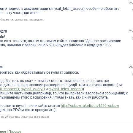
25
ите пример в документации к mysql_fetch_assoc(), особенно обратите
 на ту часть, где while.
убивает нас, делает нас инвалидами.
0279
25
бо!
 на счет того что, на том же самом сайте написано "Данное расширение
ло, начиная с версии PHP 5.5.0, и будет удалено в будущем." ???
ru
26
еритесь, как обрабатывать результат запроса.
а добьетесь ясности и темных мест в этом вопросе не останется -
ходите на использование расширения mysqli. там все очень похоже (см.
li_connect()
,
mysqli_query()
и
mysqli_fetch_assoc()
).
пишите часть кода (например, то, что вы привели в головном сообщении) с
льзованием этого расширения, чтобы знать, как с ним работать.
а освоите mysqli - почитайте статью
http://webew.ru/articles/4920.webew
дел про PDO можете пропустить).
о не убивает нас, делает нас инвалидами.
ное
|
Плоское