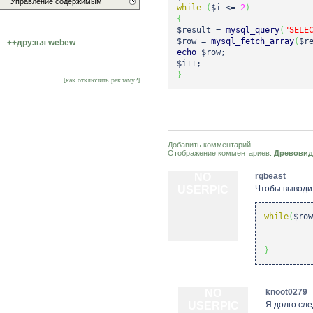
Управление содержимым
while
(
$i
<=
2
)
{
$result
=
mysql_query
(
"SELE
$row
=
mysql_fetch_array
(
$r
++друзья webew
echo
$row
;
$i
++;
}
[как отключить рекламу?]
Добавить комментарий
Отображение комментариев:
Древовид
NO
rgbeast
USERPIC
Чтобы выводит
while
(
$row
}
NO
knoot0279
USERPIC
Я долго сле