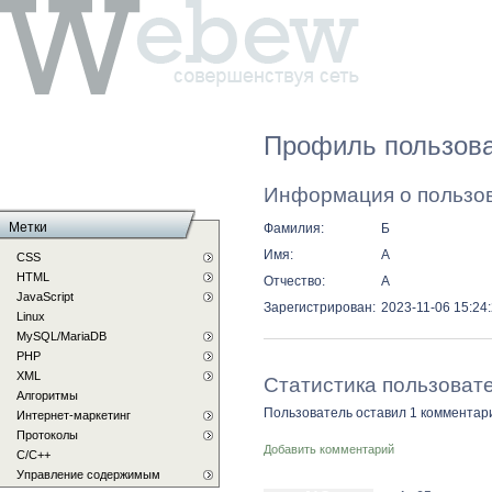
Профиль пользова
Информация о пользо
Метки
Фамилия:
Б
Имя:
А
CSS
HTML
Отчество:
А
JavaScript
Зарегистрирован:
2023-11-06 15:24
Linux
MySQL/MariaDB
PHP
XML
Статистика пользоват
Алгоритмы
Пользователь оставил 1 комментар
Интернет-маркетинг
Протоколы
Добавить комментарий
С/C++
Управление содержимым