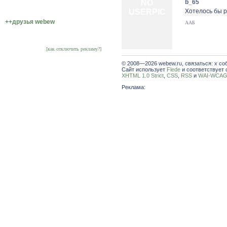
NO
b_65
USERPIC
Хотелось бы ра
++друзья webew
ААБ
[как отключить рекламу?]
© 2008—2026 webew.ru, связаться: x со
Сайт использует
Flede
и соответствует 
XHTML 1.0 Strict
,
CSS
,
RSS
и
WAI-WCAG 
Реклама: