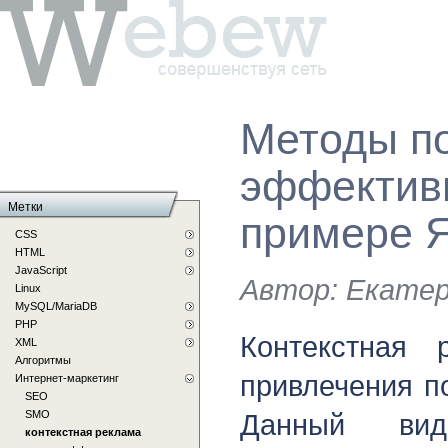
Методы п
эффектив
Метки
примере Я
CSS
HTML
JavaScript
Автор:
Екатер
Linux
MySQL/MariaDB
PHP
Контекстная
XML
Алгоритмы
привлечения по
Интернет-маркетинг
SEO
SMO
Данный ви
контекстная реклама