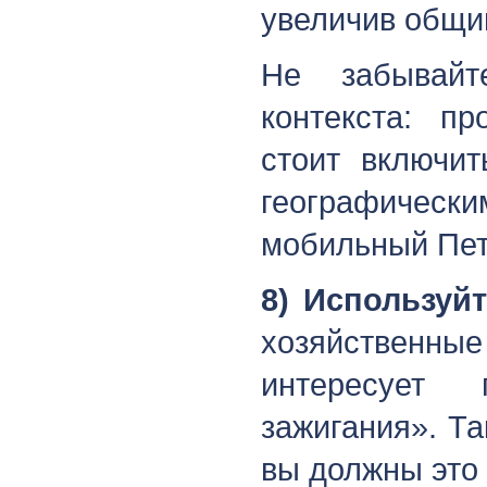
увеличив общи
Не забывайт
контекста: п
стоит включи
географичес
мобильный Пет
8) Используй
хозяйственны
интересует 
зажигания». Т
вы должны это 