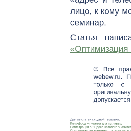
лицо, к кому м
семинар.
Статья напис
«Оптимизация 
© Все пра
webew.ru. 
только с 
оригинальн
допускается
Другие статьи сходной тематики:
Клик-фрод – пугалка для пугливых
Регистрация в Яндекс-каталоге значите
Составляющие контент-стратегии интер