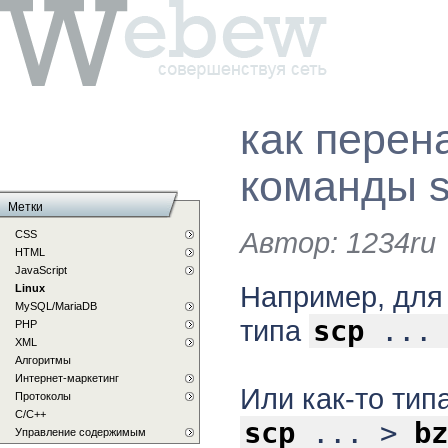
как перен
команды s
Метки
Автор:
1234ru
CSS
HTML
JavaScript
Например, для
Linux
MySQL/MariaDB
типа
scp
...
PHP
XML
Алгоритмы
Интернет-маркетинг
Или как-то тип
Протоколы
С/C++
scp
... >
bz
Управление содержимым