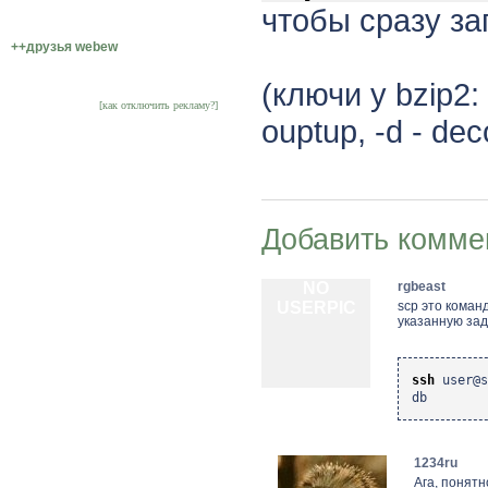
чтобы сразу з
++друзья webew
(ключи у bzip2: 
[как отключить рекламу?]
ouptup, -d - de
Добавить комме
NO
rgbeast
USERPIC
scp это коман
указанную зад
ssh
user@
db
1234ru
Ага, понятно