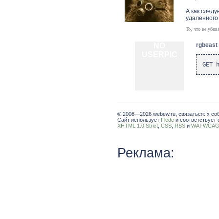
А как следу
удаленного
То, что не убив
NO
rgbeast
USERPIC
GET 
© 2008—2026 webew.ru, связаться: x со
Сайт использует
Flede
и соответствует 
XHTML 1.0 Strict
,
CSS
,
RSS
и
WAI-WCAG 
Реклама: