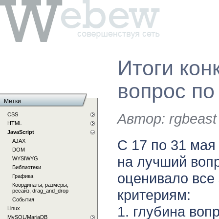
Итоги кон
вопрос по
Метки
Автор:
rgbeast
CSS
HTML
JavaScript
С 17 по 31 мая
AJAX
DOM
на лучший вопр
WYSIWYG
Библиотеки
оценивало все
Графика
Координаты, размеры,
критериям:
ресайз, drag_and_drop
События
1. глубина воп
Linux
MySQL/MariaDB