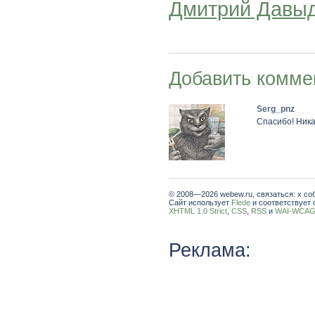
Дмитрий Давы
Добавить комме
Serg_pnz
Спасибо! Ника
© 2008—2026 webew.ru, связаться: x со
Сайт использует
Flede
и соответствует 
XHTML 1.0 Strict
,
CSS
,
RSS
и
WAI-WCAG 
Реклама: