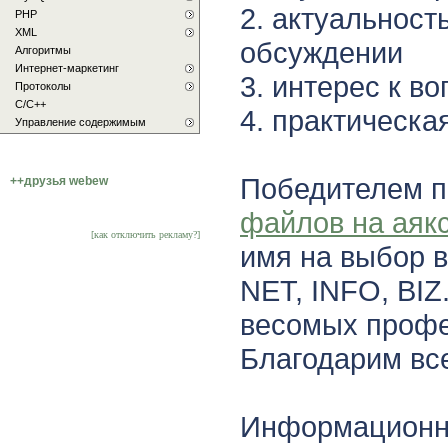
2. актуальност
PHP
XML
обсуждении
Алгоритмы
Интернет-маркетинг
3. интерес к в
Протоколы
С/C++
4. практическа
Управление содержимым
Победителем 
++друзья webew
файлов на аяк
[как отключить рекламу?]
имя на выбор в
NET, INFO, BIZ
весомых профе
Благодарим все
Информационны