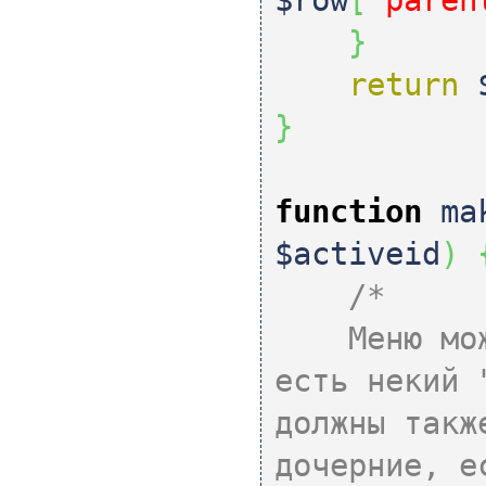
}
return
}
function
mak
$activeid
)
/*
Меню может
есть некий 
должны такж
дочерние, е