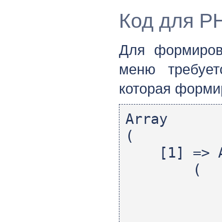
Код для P
Для формиров
меню требует
которая форми
Array
(
[1] => A
(
[id]
[text]
[leve