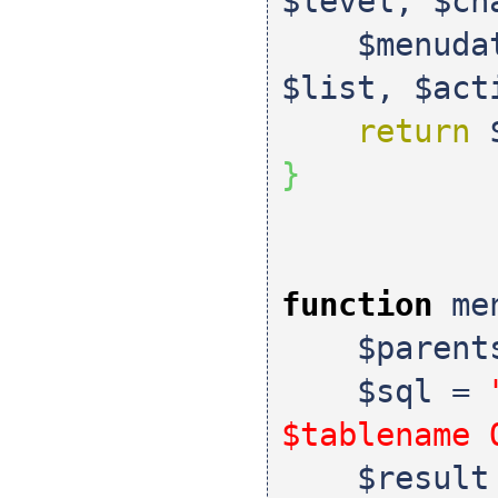
$level
,
$ch
$menuda
$list
,
$act
return
}
function
men
$parent
$sql
=
$tablename 
$result