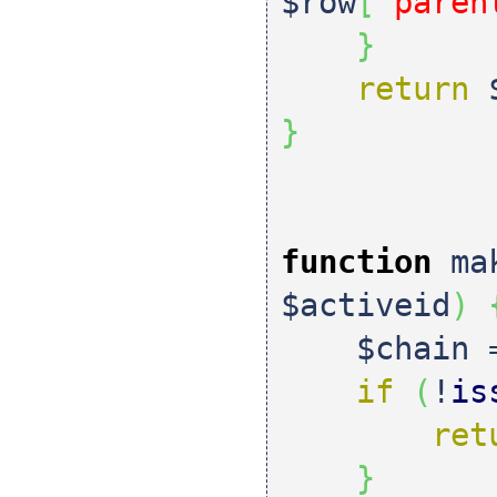
$row
[
'paren
}
return
}
function
mak
$activeid
)
$chain
if
(
!
is
ret
}