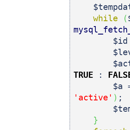
$tempda
while
(
mysql_fetch
$id
$le
$ac
TRUE
:
FALS
$a
'active'
)
;
$te
}