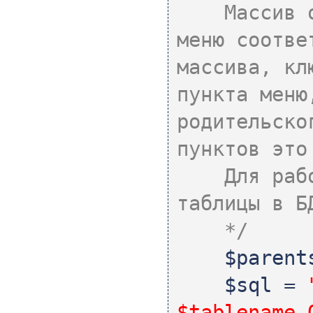
Массив одн
меню соотве
массива, кл
пункта меню
родительско
пунктов это
Для работы
таблицы в Б
*/
$parent
$sql
=
$tablename 