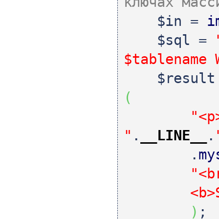
ключах масс
$in
=
i
$sql
=
$tablename 
$result
(
"<p
"
.
__LINE__
.
.
my
"<b
<b>SQL w
)
;