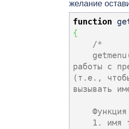
желание остав
function
get
{
/*
getmenu() 
работы с пр
(т.е., чтоб
вызывать им
Функция пр
1. имя таб