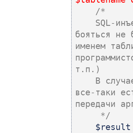
/*
SQL-инъекц
бояться не 
именем табл
программист
т.п.)
В случае, 
все-таки ес
передачи ар
*/
$result