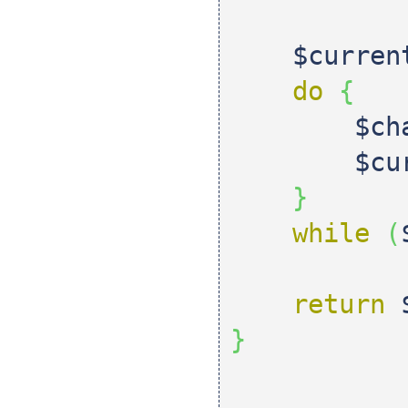
$curren
do
{
$ch
$cu
}
while
(
return
}