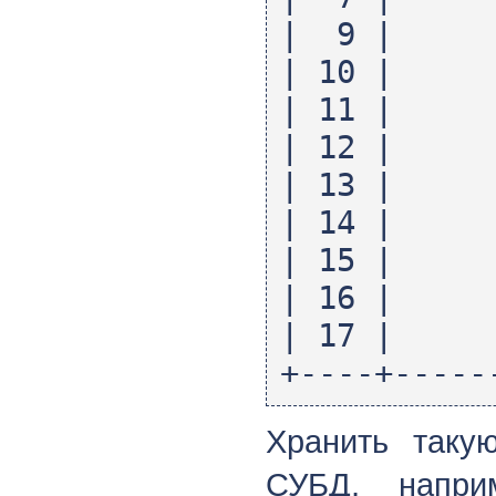
| 9 |
| 10 |
| 11 |
| 12 |
| 13 |
| 14 |
| 15 |
| 16 |
| 17 |
+----+-----
Хранить таку
СУБД, напри