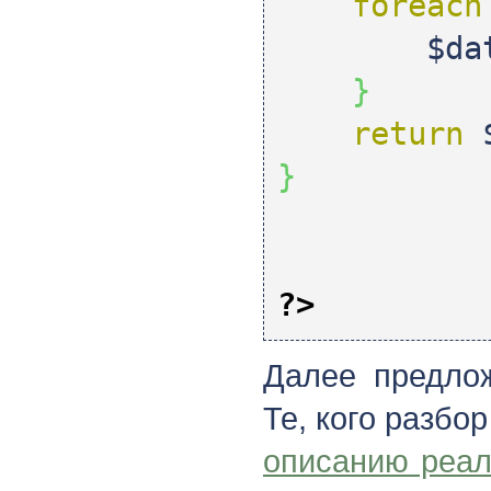
foreach
$da
}
return
}
?>
Далее предлож
Те, кого разбор
описанию реа