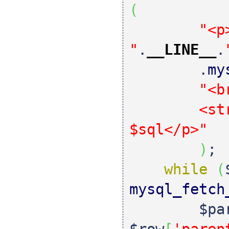
(
"<p
"
.
__LINE__
.
.
my
"<b
<strong>
$sql</p>"
)
;
while
(
mysql_fetch
$pa
$row
[
'paren