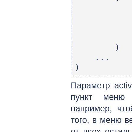
[id]
[text]
[leve
[acti
)
...
)
Параметр acti
пункт меню 
например, что
того, в меню в
от всех остал