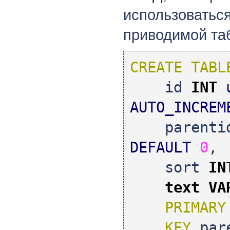
использовать
приводимой та
CREATE TABL
id
INT
AUTO_INCREM
parenti
DEFAULT
0
,
sort
IN
text
VA
PRIMARY
KEY
par