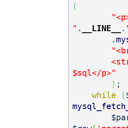
(
"<p
"
.
__LINE__
.
.
my
"<b
<strong>
$sql</p>"
)
;
while
(
mysql_fetch
$pa