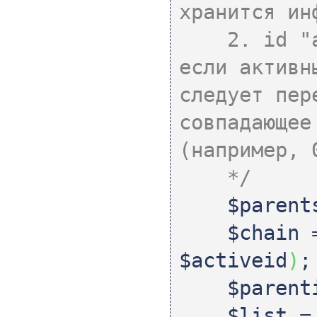
хранится ин
2. id "акт
если активн
следует пер
совпадающее
(например, 
*/
$parent
$chain
=
$activeid
)
;
$parent
$list
= 