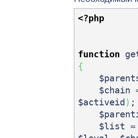
<?php
function
get
{
$parent
$chain
=
$activeid
)
;
$parent
$list
= 