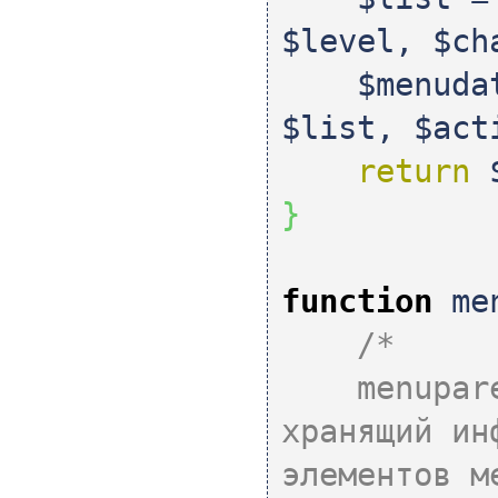
$level
,
$ch
$menuda
$list
,
$act
return
}
function
men
/*
menuparent
хранящий ин
элементов м