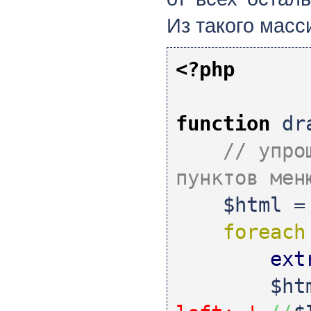
Из такого масс
<?php
function
dra
// упро
пунктов мен
$html
foreach
ext
$ht