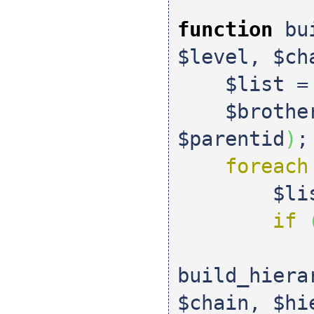
function
bui
$level
,
$ch
$list
$brothe
$parentid
)
;
foreach
$li
if
build_hiera
$chain
,
$hi