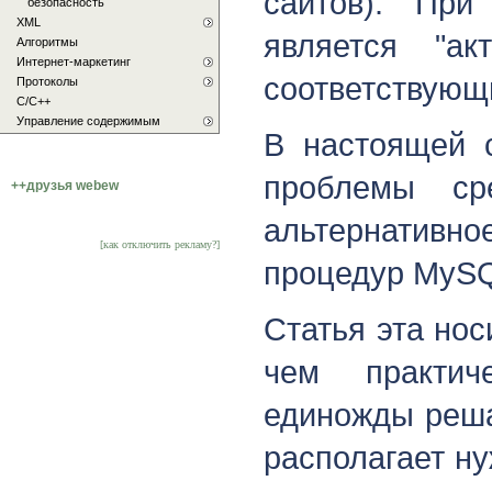
сайтов). При
безопасность
XML
является "а
Алгоритмы
Интернет-маркетинг
соответствующ
Протоколы
С/C++
Управление содержимым
В настоящей с
проблемы ср
++друзья webew
альтернатив
[как отключить рекламу?]
процедур MyS
Статья эта нос
чем практич
единожды реша
располагает ну