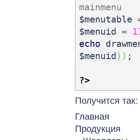
mainmenu
$menutable
$menuid
=
1
echo
drawme
$menuid
)
)
;
?>
Получится так:
Главная
Продукция