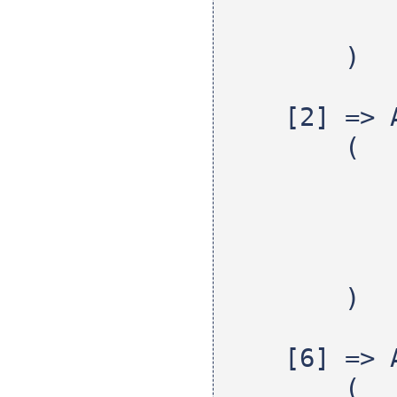
[acti
)
[2] => A
(
[id]
[text] 
[leve
[acti
)
[6] => A
(