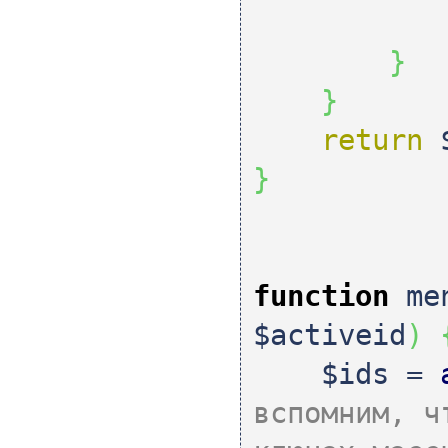
}
}
return
}
function
men
$activeid
)
$ids
=
вспомним, ч