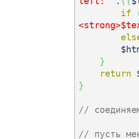
left: '
.
(
(
$
if
<strong>$te
els
$ht
}
return
}
// соединяе
// пусть ме