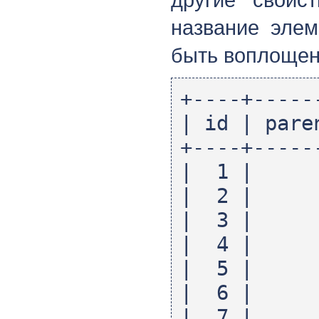
название элем
быть воплощен
+----+-----
| id | pa
+----+-----
| 1 | 
| 2 | 0
| 3 | 0
| 4 | 0
| 5 | 
| 6 | 2
| 7 | 2