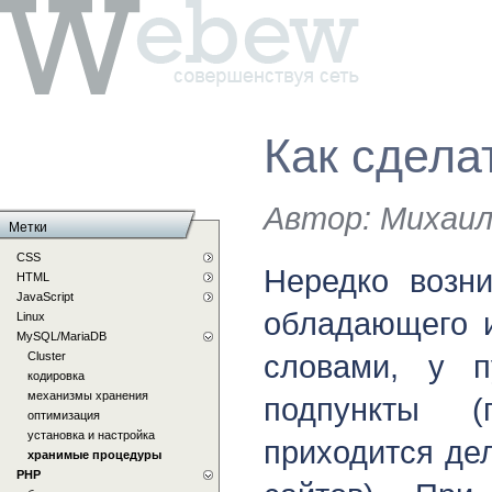
Как сдела
Автор:
Михаил
Метки
CSS
Нередко возн
HTML
JavaScript
обладающего и
Linux
MySQL/MariaDB
словами, у п
Cluster
кодировка
механизмы хранения
подпункты 
оптимизация
установка и настройка
приходится дел
хранимые процедуры
PHP